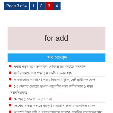
Page 3 of 4
1
2
3
4
for add
সব সংবাদ
বর্ষায় নতুন রূপে চলনবিল, নৌকাভ্রমণে কাটছে অবকাশ
গভীর সমুদ্রে ধরা পড়া ৫৪ কেজির তবল মাছ
কক্সবাজারে প্যারাসেইলিংয়ে নিরাপত্তা ঝুঁকি, নেই স্থায়ী পদক্ষেপ
১৩ জেলায় ঝোড়ো হাওয়া-বজ্রবৃষ্টির শঙ্কা, নদীবন্দরে ১ নম্বর
সতর্কসংকেত
দেশের ৫ জেলায় বন্যার শঙ্কা
দেশের বিভিন্ন অঞ্চলে বজ্রবৃষ্টির আভাস, ঢাকার আকাশও মেঘলা
আগস্টে টানা বৃষ্টি ও বন্যার আভাস, সাগরে একাধিক লঘুচাপের শঙ্কা