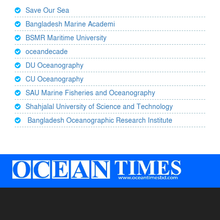
Save Our Sea
Bangladesh Marine Academi
BSMR Maritime University
oceandecade
DU Oceanography
CU Oceanography
SAU Marine Fisheries and Oceanography
Shahjalal University of Science and Technology
Bangladesh Oceanographic Research Institute