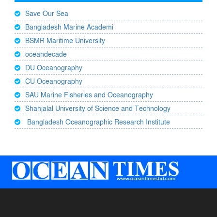
Save Our Sea
Bangladesh Marine Academi
BSMR Maritime University
oceandecade
DU Oceanography
CU Oceanography
SAU Marine Fisheries and Oceanography
Shahjalal University of Science and Technology
Bangladesh Oceanographic Research Institute