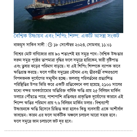
বৈশ্বিক উষ্ণায়ন এবং শিপিং শিল্প: একটি আসন্ন সংকট
নাজমুস সাকিব সাদী :
১৮ সেপ্টেম্বর ২০২৩, সোমবার, ১১:০১
বিশ্বের মোট বাণিজ্যের প্রায় ৯০ শতাংশই হয় সমুদ্র পথে। বৈশ্বিক উষ্ণতার
দরুন সমুদ্র পৃষ্ঠের তাপমাত্রা বৃদ্ধির ফলে সমুদ্রে হারিকেন, ভারী বৃষ্টিপাত
এবং তুষার ঝড়ের পরিমাণ বাড়ছে। যা এই শিপিং শিল্পকে ব্যাপক ভাবে
ক্ষতিগ্রস্ত করছে। ফলে গভীর সমুদ্রের নৌযান এবং তীরবর্তী বন্দরগুলো
বিপদজনক দুর্যোগের সম্মুখীন হচ্ছে। জলবায়ু পরিবর্তনের প্রত্যাশিত
পরিস্থিতির উপর ভিত্তি করে একটি প্রতিবেদনে বলা হয়েছে, ২১০০ সালের
মধ্যে বন্দর অবকাঠামোর অতিরিক্ত বার্ষিক ক্ষতি প্রায় ২৫ বিলিয়ন মার্কিন
ডলারে পৌঁছতে পারে, পাশাপাশি প্রতিবছর প্রাকৃতিক দুর্যোগের কারনে এই
শিল্পে ক্ষতির পরিমাণ প্রায় ৭.৬ বিলিয়ন মার্কিন ডলার। বিশ্বব্যাপী
উষ্ণায়নকে ক্ষতি হিসেবে চিহ্নিত করা হলেও কিছু ব্যবসায়ী একে আশীর্বাদ
ভাবছেন। কারন এর ফলে আর্কটিক অঞ্চলে চলাচল আরো সহজ হবে।
ফলে সমুদ্রে জান চলাচলে জট দূর হবে।