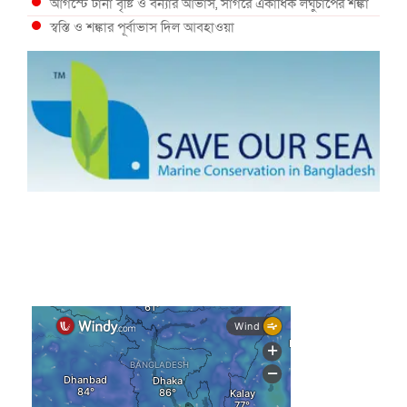
আগস্টে টানা বৃষ্টি ও বন্যার আভাস, সাগরে একাধিক লঘুচাপের শঙ্কা
স্বস্তি ও শঙ্কার পূর্বাভাস দিল আবহাওয়া
সৌদির নেতৃত্বে নতুন সামুদ্রিক প্রতিরক্ষা জোটে বাংলাদেশ
ইউরোপে দাবানল: আকাশে উড়ছে আগুন নেভানোর বিমান