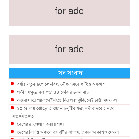
for add
for add
সব সংবাদ
বর্ষায় নতুন রূপে চলনবিল, নৌকাভ্রমণে কাটছে অবকাশ
গভীর সমুদ্রে ধরা পড়া ৫৪ কেজির তবল মাছ
কক্সবাজারে প্যারাসেইলিংয়ে নিরাপত্তা ঝুঁকি, নেই স্থায়ী পদক্ষেপ
১৩ জেলায় ঝোড়ো হাওয়া-বজ্রবৃষ্টির শঙ্কা, নদীবন্দরে ১ নম্বর
সতর্কসংকেত
দেশের ৫ জেলায় বন্যার শঙ্কা
দেশের বিভিন্ন অঞ্চলে বজ্রবৃষ্টির আভাস, ঢাকার আকাশও মেঘলা