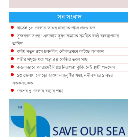
সব সংবাদ
রাতেই ১০ জেলায় তাণ্ডব চালাতে পারে প্রচণ্ড ঝড়
সুন্দরবন সংলগ্ন এলাকায় দূষণ কমাতে সমন্বিত বর্জ্য ব্যবস্থাপনার
তাগিদ
বর্ষায় নতুন রূপে চলনবিল, নৌকাভ্রমণে কাটছে অবকাশ
গভীর সমুদ্রে ধরা পড়া ৫৪ কেজির তবল মাছ
কক্সবাজারে প্যারাসেইলিংয়ে নিরাপত্তা ঝুঁকি, নেই স্থায়ী পদক্ষেপ
১৩ জেলায় ঝোড়ো হাওয়া-বজ্রবৃষ্টির শঙ্কা, নদীবন্দরে ১ নম্বর
সতর্কসংকেত
দেশের ৫ জেলায় বন্যার শঙ্কা
দেশের বিভিন্ন অঞ্চলে বজ্রবৃষ্টির আভাস, ঢাকার আকাশও মেঘলা
আগস্টে টানা বৃষ্টি ও বন্যার আভাস, সাগরে একাধিক লঘুচাপের শঙ্কা
স্বস্তি ও শঙ্কার পূর্বাভাস দিল আবহাওয়া