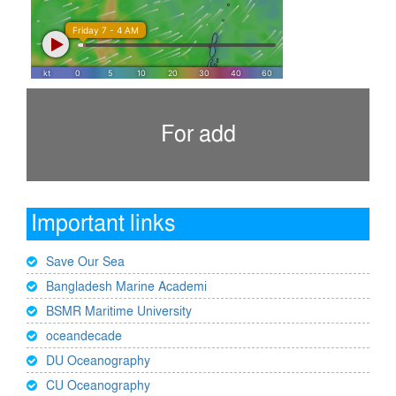
For add
Important links
Save Our Sea
Bangladesh Marine Academi
BSMR Maritime University
oceandecade
DU Oceanography
CU Oceanography