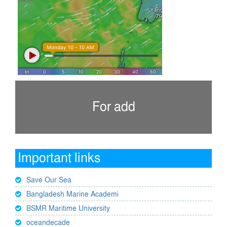
For add
Important links
Save Our Sea
Bangladesh Marine Academi
BSMR Maritime University
oceandecade