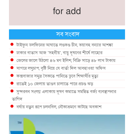
for add
সব সংবাদ
টাইফুন ডলফিনের আঘাতে লণ্ডভণ্ড চীন, ভয়াবহ বন্যার আশঙ্কা
ঢাকার বাতাস আজ ‘সহনীয়’, বায়ু দূষণের শীর্ষে লাহোর
জেলের জালে উঠলো ৪৬ মণ ইলিশ, বিক্রি সাড়ে ৪৮ লাখ টাকায়
সাগরে লঘুচাপ, বৃষ্টি নিয়ে যে বার্তা দিল আবহাওয়া অফিস
কক্সবাজার সমুদ্র সৈকতে পানিতে ডুবে শিক্ষার্থীর মৃত্যু
রাতেই ১০ জেলায় তাণ্ডব চালাতে পারে প্রচণ্ড ঝড়
সুন্দরবন সংলগ্ন এলাকায় দূষণ কমাতে সমন্বিত বর্জ্য ব্যবস্থাপনার
তাগিদ
বর্ষায় নতুন রূপে চলনবিল, নৌকাভ্রমণে কাটছে অবকাশ
গভীর সমুদ্রে ধরা পড়া ৫৪ কেজির তবল মাছ
কক্সবাজারে প্যারাসেইলিংয়ে নিরাপত্তা ঝুঁকি, নেই স্থায়ী পদক্ষেপ