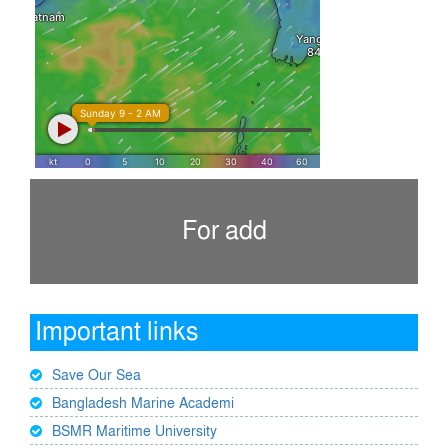
For add
Important links
Save Our Sea
Bangladesh Marine Academi
BSMR Maritime University