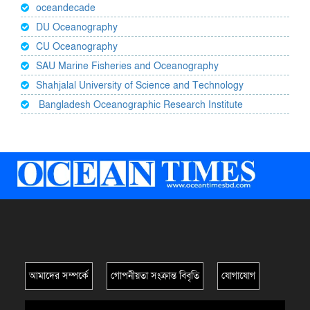
oceandecade
DU Oceanography
CU Oceanography
SAU Marine Fisheries and Oceanography
Shahjalal University of Science and Technology
Bangladesh Oceanographic Research Institute
আমাদের সম্পর্কে
গোপনীয়তা সংক্রান্ত বিবৃতি
যোগাযোগ