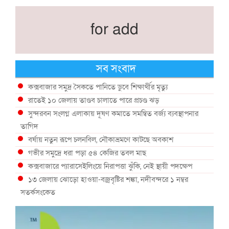
for add
সব সংবাদ
কক্সবাজার সমুদ্র সৈকতে পানিতে ডুবে শিক্ষার্থীর মৃত্যু
রাতেই ১০ জেলায় তাণ্ডব চালাতে পারে প্রচণ্ড ঝড়
সুন্দরবন সংলগ্ন এলাকায় দূষণ কমাতে সমন্বিত বর্জ্য ব্যবস্থাপনার
তাগিদ
বর্ষায় নতুন রূপে চলনবিল, নৌকাভ্রমণে কাটছে অবকাশ
গভীর সমুদ্রে ধরা পড়া ৫৪ কেজির তবল মাছ
কক্সবাজারে প্যারাসেইলিংয়ে নিরাপত্তা ঝুঁকি, নেই স্থায়ী পদক্ষেপ
১৩ জেলায় ঝোড়ো হাওয়া-বজ্রবৃষ্টির শঙ্কা, নদীবন্দরে ১ নম্বর
সতর্কসংকেত
দেশের ৫ জেলায় বন্যার শঙ্কা
দেশের বিভিন্ন অঞ্চলে বজ্রবৃষ্টির আভাস, ঢাকার আকাশও মেঘলা