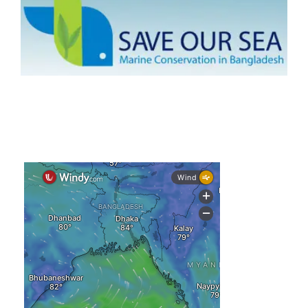
আগস্টে টানা বৃষ্টি ও বন্যার আভাস, সাগরে একাধিক লঘুচাপের শঙ্কা