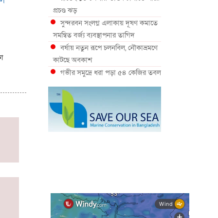
বল
প্রচণ্ড ঝড়
সুন্দরবন সংলগ্ন এলাকায় দূষণ কমাতে
সমন্বিত বর্জ্য ব্যবস্থাপনার তাগিদ
বর্ষায় নতুন রূপে চলনবিল, নৌকাভ্রমণে
কা
কাটছে অবকাশ
গভীর সমুদ্রে ধরা পড়া ৫৪ কেজির তবল
মাছ
কক্সবাজারে প্যারাসেইলিংয়ে নিরাপত্তা
ঝুঁকি, নেই স্থায়ী পদক্ষেপ
১৩ জেলায় ঝোড়ো হাওয়া-বজ্রবৃষ্টির
শঙ্কা, নদীবন্দরে ১ নম্বর সতর্কসংকেত
দেশের ৫ জেলায় বন্যার শঙ্কা
দেশের বিভিন্ন অঞ্চলে বজ্রবৃষ্টির আভাস,
ঢাকার আকাশও মেঘলা
আগস্টে টানা বৃষ্টি ও বন্যার আভাস,
সাগরে একাধিক লঘুচাপের শঙ্কা