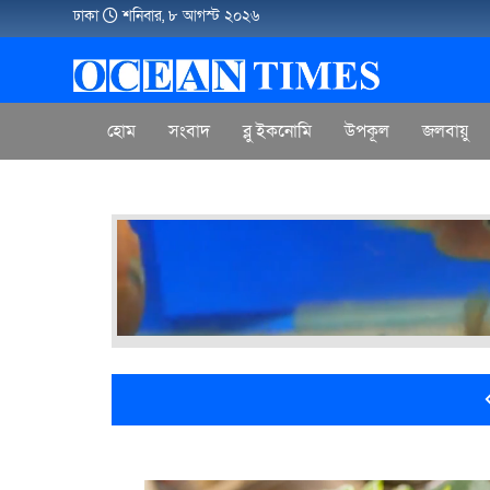
ঢাকা
শনিবার, ৮ আগস্ট ২০২৬
হোম
সংবাদ
ব্লু ইকনোমি
উপকূল
জলবায়ু