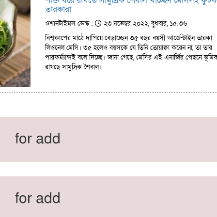
শক্তি ধরে রাখতে সামুদ্রিক শৈবাল খাচ্ছেন মেসিসহ ফুট
তারকারা
ওশানটাইমস ডেস্ক :
২৩ নভেম্বর ২০২২, বুধবার, ১৫:৩৬
বিশ্বকাপের মাঠে দাপিয়ে বেড়াচ্ছেন ৩৫ বছর বয়সী আর্জেন্টাইন তারকা
লিওনেল মেসি। ৩৫ হলেও বয়সকে যে তিনি তোয়াক্কা করেন না, তা তার
পারফর্ম্যান্সই বলে দিচ্ছে। জানা গেছে, মেসির এই এনার্জির পেছনে ভূমি
রাখছে সামুদ্রিক শৈবাল।
for add
for add