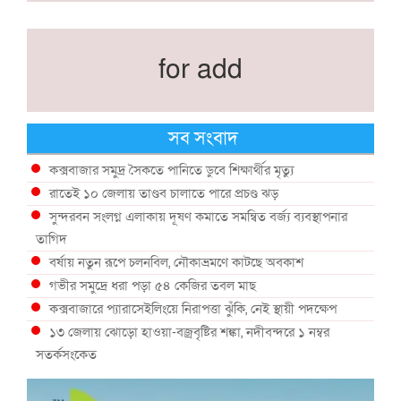
for add
সব সংবাদ
কক্সবাজার সমুদ্র সৈকতে পানিতে ডুবে শিক্ষার্থীর মৃত্যু
রাতেই ১০ জেলায় তাণ্ডব চালাতে পারে প্রচণ্ড ঝড়
সুন্দরবন সংলগ্ন এলাকায় দূষণ কমাতে সমন্বিত বর্জ্য ব্যবস্থাপনার
তাগিদ
বর্ষায় নতুন রূপে চলনবিল, নৌকাভ্রমণে কাটছে অবকাশ
গভীর সমুদ্রে ধরা পড়া ৫৪ কেজির তবল মাছ
কক্সবাজারে প্যারাসেইলিংয়ে নিরাপত্তা ঝুঁকি, নেই স্থায়ী পদক্ষেপ
১৩ জেলায় ঝোড়ো হাওয়া-বজ্রবৃষ্টির শঙ্কা, নদীবন্দরে ১ নম্বর
সতর্কসংকেত
দেশের ৫ জেলায় বন্যার শঙ্কা
দেশের বিভিন্ন অঞ্চলে বজ্রবৃষ্টির আভাস, ঢাকার আকাশও মেঘলা