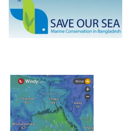
আগস্টে টানা বৃষ্টি ও বন্যার আভাস, সাগরে একাধিক লঘুচাপের শঙ্কা