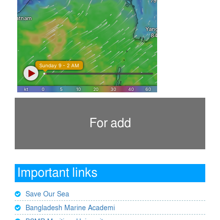
For add
Important links
Save Our Sea
Bangladesh Marine Academi