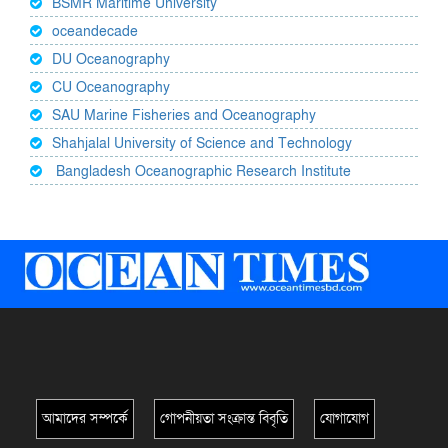
BSMR Maritime University
oceandecade
DU Oceanography
CU Oceanography
SAU Marine Fisheries and Oceanography
Shahjalal University of Science and Technology
Bangladesh Oceanographic Research Institute
আমাদের সম্পর্কে
গোপনীয়তা সংক্রান্ত বিবৃতি
যোগাযোগ