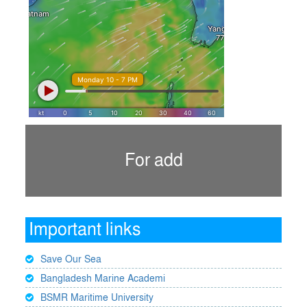
For add
Important links
Save Our Sea
Bangladesh Marine Academi
BSMR Maritime University