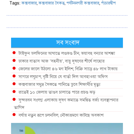
Tags:
কক্সবাজার
,
কক্সবাজার সৈকত
,
পর্যটননগরী কক্সবাজার
,
প্যঁচারদ্বীপ
সব সংবাদ
টাইফুন ডলফিনের আঘাতে লণ্ডভণ্ড চীন, ভয়াবহ বন্যার আশঙ্কা
ঢাকার বাতাস আজ ‘সহনীয়’, বায়ু দূষণের শীর্ষে লাহোর
জেলের জালে উঠলো ৪৬ মণ ইলিশ, বিক্রি সাড়ে ৪৮ লাখ টাকায়
সাগরে লঘুচাপ, বৃষ্টি নিয়ে যে বার্তা দিল আবহাওয়া অফিস
কক্সবাজার সমুদ্র সৈকতে পানিতে ডুবে শিক্ষার্থীর মৃত্যু
রাতেই ১০ জেলায় তাণ্ডব চালাতে পারে প্রচণ্ড ঝড়
সুন্দরবন সংলগ্ন এলাকায় দূষণ কমাতে সমন্বিত বর্জ্য ব্যবস্থাপনার
তাগিদ
বর্ষায় নতুন রূপে চলনবিল, নৌকাভ্রমণে কাটছে অবকাশ
গভীর সমুদ্রে ধরা পড়া ৫৪ কেজির তবল মাছ
কক্সবাজারে প্যারাসেইলিংয়ে নিরাপত্তা ঝুঁকি, নেই স্থায়ী পদক্ষেপ