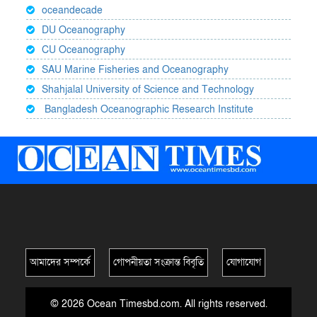
oceandecade
DU Oceanography
CU Oceanography
SAU Marine Fisheries and Oceanography
Shahjalal University of Science and Technology
Bangladesh Oceanographic Research Institute
আমাদের সম্পর্কে
গোপনীয়তা সংক্রান্ত বিবৃতি
যোগাযোগ
© 2026 Ocean Timesbd.com. All rights reserved.