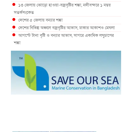
১৩ জেলায় ঝোড়ো হাওয়া-বজ্রবৃষ্টির শঙ্কা, নদীবন্দরে ১ নম্বর
সতর্কসংকেত
দেশের ৫ জেলায় বন্যার শঙ্কা
দেশের বিভিন্ন অঞ্চলে বজ্রবৃষ্টির আভাস, ঢাকার আকাশও মেঘলা
আগস্টে টানা বৃষ্টি ও বন্যার আভাস, সাগরে একাধিক লঘুচাপের
শঙ্কা
স্বস্তি ও শঙ্কার পূর্বাভাস দিল আবহাওয়া
সৌদির নেতৃত্বে নতুন সামুদ্রিক প্রতিরক্ষা জোটে বাংলাদেশ
ইউরোপে দাবানল: আকাশে উড়ছে আগুন নেভানোর বিমান