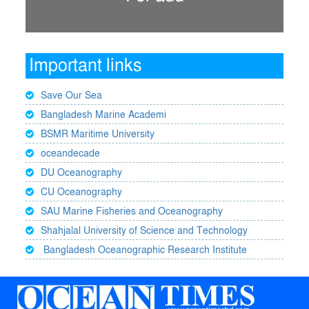
Important links
Save Our Sea
Bangladesh Marine Academi
BSMR Maritime University
oceandecade
DU Oceanography
CU Oceanography
SAU Marine Fisheries and Oceanography
Shahjalal University of Science and Technology
Bangladesh Oceanographic Research Institute