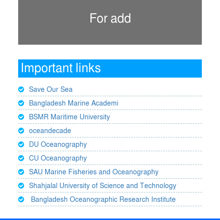
For add
Important links
Save Our Sea
Bangladesh Marine Academi
BSMR Maritime University
oceandecade
DU Oceanography
CU Oceanography
SAU Marine Fisheries and Oceanography
Shahjalal University of Science and Technology
Bangladesh Oceanographic Research Institute