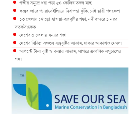
গভীর সমুদ্রে ধরা পড়া ৫৪ কেজির তবল মাছ
কক্সবাজারে প্যারাসেইলিংয়ে নিরাপত্তা ঝুঁকি, নেই স্থায়ী পদক্ষেপ
১৩ জেলায় ঝোড়ো হাওয়া-বজ্রবৃষ্টির শঙ্কা, নদীবন্দরে ১ নম্বর
সতর্কসংকেত
দেশের ৫ জেলায় বন্যার শঙ্কা
দেশের বিভিন্ন অঞ্চলে বজ্রবৃষ্টির আভাস, ঢাকার আকাশও মেঘলা
আগস্টে টানা বৃষ্টি ও বন্যার আভাস, সাগরে একাধিক লঘুচাপের
শঙ্কা
স্বস্তি ও শঙ্কার পূর্বাভাস দিল আবহাওয়া
সৌদির নেতৃত্বে নতুন সামুদ্রিক প্রতিরক্ষা জোটে বাংলাদেশ
ইউরোপে দাবানল: আকাশে উড়ছে আগুন নেভানোর বিমান