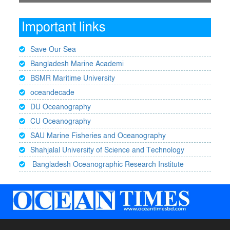
Important links
Save Our Sea
Bangladesh Marine Academi
BSMR Maritime University
oceandecade
DU Oceanography
CU Oceanography
SAU Marine Fisheries and Oceanography
Shahjalal University of Science and Technology
Bangladesh Oceanographic Research Institute