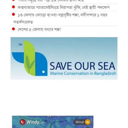
গভীর সমুদ্রে ধরা পড়া ৫৪ কেজির তবল মাছ
কক্সবাজারে প্যারাসেইলিংয়ে নিরাপত্তা ঝুঁকি, নেই স্থায়ী পদক্ষেপ
১৩ জেলায় ঝোড়ো হাওয়া-বজ্রবৃষ্টির শঙ্কা, নদীবন্দরে ১ নম্বর
সতর্কসংকেত
দেশের ৫ জেলায় বন্যার শঙ্কা
দেশের বিভিন্ন অঞ্চলে বজ্রবৃষ্টির আভাস, ঢাকার আকাশও মেঘলা
আগস্টে টানা বৃষ্টি ও বন্যার আভাস, সাগরে একাধিক লঘুচাপের
শঙ্কা
স্বস্তি ও শঙ্কার পূর্বাভাস দিল আবহাওয়া