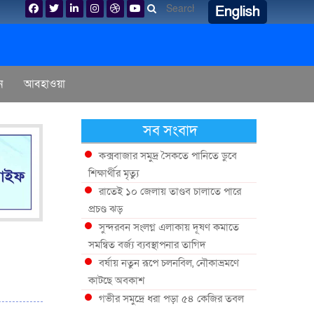
English
ন
আবহাওয়া
সব সংবাদ
কক্সবাজার সমুদ্র সৈকতে পানিতে ডুবে
শিক্ষার্থীর মৃত্যু
রাতেই ১০ জেলায় তাণ্ডব চালাতে পারে
প্রচণ্ড ঝড়
সুন্দরবন সংলগ্ন এলাকায় দূষণ কমাতে
সমন্বিত বর্জ্য ব্যবস্থাপনার তাগিদ
বর্ষায় নতুন রূপে চলনবিল, নৌকাভ্রমণে
কাটছে অবকাশ
গভীর সমুদ্রে ধরা পড়া ৫৪ কেজির তবল