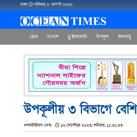
ঢাকা
শনিবার, ৮ আগস্ট ২০২৬
হোম
সংবাদ
ব্লু ইকনোমি
উপকূল
জলবায়ু
উপকূলীয় ৩ বিভাগে বেশি ব
ওশানটাইমস ডেস্ক :
১৬ সেপ্টেম্বর ২০২৩, শনিবার, ১১:৫১:৫৩