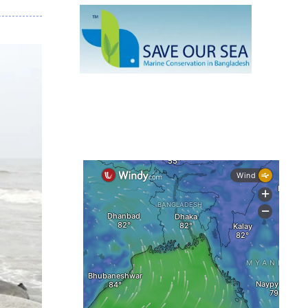
মাছ
কক্সবাজারে প্যারাসেইলিংয়ে নিরাপত্তা ঝুঁকি,
নেই স্থায়ী পদক্ষেপ
১৩ জেলায় ঝোড়ো হাওয়া-বজ্রবৃষ্টির শঙ্কা,
নদীবন্দরে ১ নম্বর সতর্কসংকেত
দেশের ৫ জেলায় বন্যার শঙ্কা
দেশের বিভিন্ন অঞ্চলে বজ্রবৃষ্টির আভাস,
ঢাকার আকাশও মেঘলা
আগস্টে টানা বৃষ্টি ও বন্যার আভাস, সাগরে
একাধিক লঘুচাপের শঙ্কা