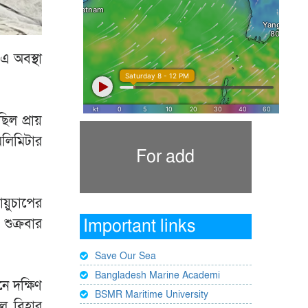
 এ অবস্থা
ল প্রায়
মিলিমিটার
For add
য়ুচাপের
শুক্রবার
Important links
Save Our Sea
Bangladesh Marine Academi
নে দক্ষিণ
BSMR Maritime University
থল, বিহার