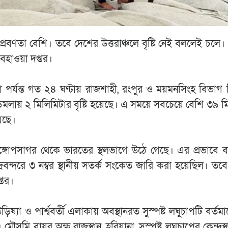
র প্রবণতা বেশি। তবে দেশের উত্তরাঞ্চলে বৃষ্টি নেই বললেই চলে।
হাওয়া দপ্তর।
র্যন্ত গত ২৪ ঘণ্টায় রাজশাহী, রংপুর ও ময়মনসিংহ বিভাগ ছি
ডিমলায় ২ মিলিমিটার বৃষ্টি হয়েছে। এ সময়ে সবচেয়ে বেশি ৩৯ 
়েছে।
বঙ্গোপসাগর থেকে ভারতের স্থলভাগে উঠে গেছে। এর প্রভাবে বা
বন্দরে ৩ নম্বর স্থানীয় সতর্ক সংকেত জারি করা হয়েছিল। তবে 
্তর।
যা ও পার্শ্ববর্তী এলাকায় অবস্থানরত সুস্পষ্ট লঘুচাপটি বর্তমা
মি বায়ুর অক্ষ রাজস্থান, হরিয়ানা, সুস্পষ্ট লঘুচাপের কেন্দ্রস্