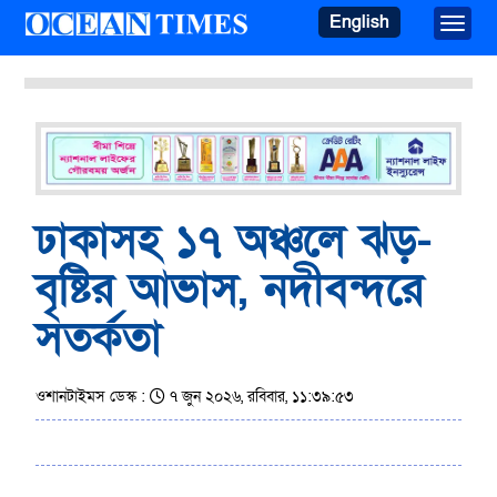
English
Toggle
ঢাকাসহ ১৭ অঞ্চলে ঝড়-
বৃষ্টির আভাস, নদীবন্দরে
সতর্কতা
ওশানটাইমস ডেস্ক :
৭ জুন ২০২৬, রবিবার, ১১:৩৯:৫৩