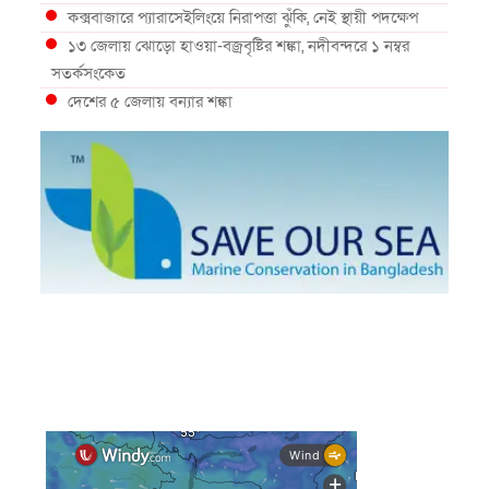
কক্সবাজারে প্যারাসেইলিংয়ে নিরাপত্তা ঝুঁকি, নেই স্থায়ী পদক্ষেপ
১৩ জেলায় ঝোড়ো হাওয়া-বজ্রবৃষ্টির শঙ্কা, নদীবন্দরে ১ নম্বর
সতর্কসংকেত
দেশের ৫ জেলায় বন্যার শঙ্কা
দেশের বিভিন্ন অঞ্চলে বজ্রবৃষ্টির আভাস, ঢাকার আকাশও মেঘলা
আগস্টে টানা বৃষ্টি ও বন্যার আভাস, সাগরে একাধিক লঘুচাপের
শঙ্কা
স্বস্তি ও শঙ্কার পূর্বাভাস দিল আবহাওয়া