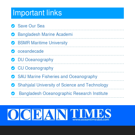
Important links
Save Our Sea
Bangladesh Marine Academi
BSMR Maritime University
oceandecade
DU Oceanography
CU Oceanography
SAU Marine Fisheries and Oceanography
Shahjalal University of Science and Technology
Bangladesh Oceanographic Research Institute