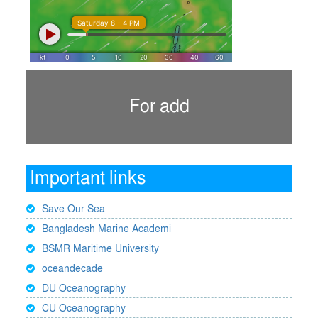
For add
Important links
Save Our Sea
Bangladesh Marine Academi
BSMR Maritime University
oceandecade
DU Oceanography
CU Oceanography