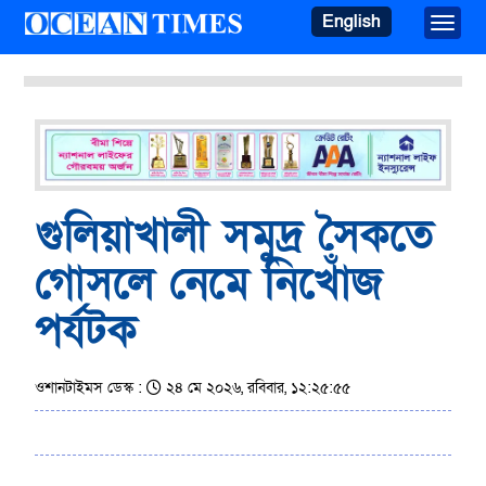
English
Toggle
গুলিয়াখালী সমুদ্র সৈকতে
গোসলে নেমে নিখোঁজ
পর্যটক
ওশানটাইমস ডেস্ক :
২৪ মে ২০২৬, রবিবার, ১২:২৫:৫৫