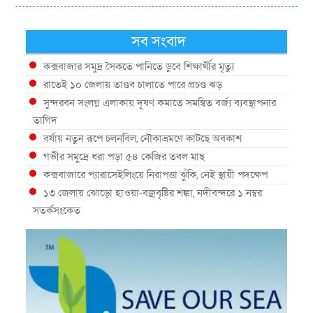
সব সংবাদ
কক্সবাজার সমুদ্র সৈকতে পানিতে ডুবে শিক্ষার্থীর মৃত্যু
রাতেই ১০ জেলায় তাণ্ডব চালাতে পারে প্রচণ্ড ঝড়
সুন্দরবন সংলগ্ন এলাকায় দূষণ কমাতে সমন্বিত বর্জ্য ব্যবস্থাপনার
তাগিদ
বর্ষায় নতুন রূপে চলনবিল, নৌকাভ্রমণে কাটছে অবকাশ
গভীর সমুদ্রে ধরা পড়া ৫৪ কেজির তবল মাছ
কক্সবাজারে প্যারাসেইলিংয়ে নিরাপত্তা ঝুঁকি, নেই স্থায়ী পদক্ষেপ
১৩ জেলায় ঝোড়ো হাওয়া-বজ্রবৃষ্টির শঙ্কা, নদীবন্দরে ১ নম্বর
সতর্কসংকেত
দেশের ৫ জেলায় বন্যার শঙ্কা
দেশের বিভিন্ন অঞ্চলে বজ্রবৃষ্টির আভাস, ঢাকার আকাশও মেঘলা
আগস্টে টানা বৃষ্টি ও বন্যার আভাস, সাগরে একাধিক লঘুচাপের
শঙ্কা