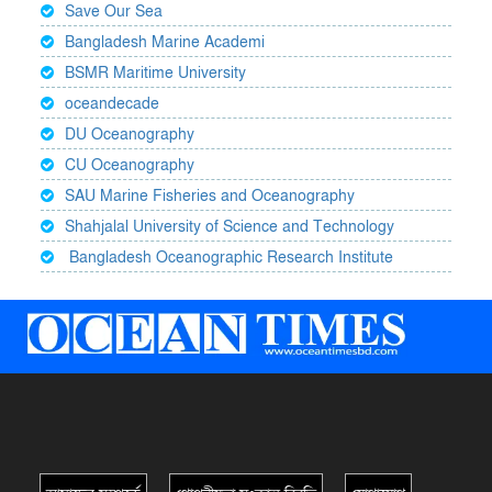
Save Our Sea
Bangladesh Marine Academi
BSMR Maritime University
oceandecade
DU Oceanography
CU Oceanography
SAU Marine Fisheries and Oceanography
Shahjalal University of Science and Technology
Bangladesh Oceanographic Research Institute