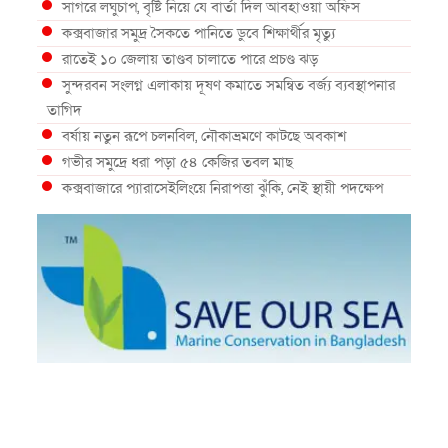
সাগরে লঘুচাপ, বৃষ্টি নিয়ে যে বার্তা দিল আবহাওয়া অফিস
কক্সবাজার সমুদ্র সৈকতে পানিতে ডুবে শিক্ষার্থীর মৃত্যু
রাতেই ১০ জেলায় তাণ্ডব চালাতে পারে প্রচণ্ড ঝড়
সুন্দরবন সংলগ্ন এলাকায় দূষণ কমাতে সমন্বিত বর্জ্য ব্যবস্থাপনার
তাগিদ
বর্ষায় নতুন রূপে চলনবিল, নৌকাভ্রমণে কাটছে অবকাশ
গভীর সমুদ্রে ধরা পড়া ৫৪ কেজির তবল মাছ
কক্সবাজারে প্যারাসেইলিংয়ে নিরাপত্তা ঝুঁকি, নেই স্থায়ী পদক্ষেপ
১৩ জেলায় ঝোড়ো হাওয়া-বজ্রবৃষ্টির শঙ্কা, নদীবন্দরে ১ নম্বর
সতর্কসংকেত
দেশের ৫ জেলায় বন্যার শঙ্কা