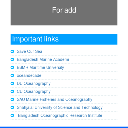
For add
Important links
Save Our Sea
Bangladesh Marine Academi
BSMR Maritime University
oceandecade
DU Oceanography
CU Oceanography
SAU Marine Fisheries and Oceanography
Shahjalal University of Science and Technology
Bangladesh Oceanographic Research Institute