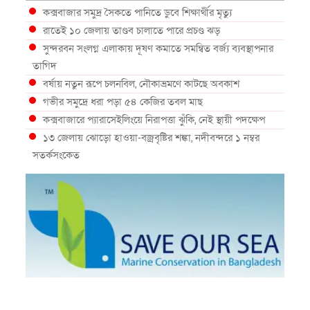
কক্সবাজার সমুদ্র সৈকতে পানিতে ডুবে শিক্ষার্থীর মৃত্যু
রাতেই ১০ জেলায় তাণ্ডব চালাতে পারে প্রচণ্ড ঝড়
সুন্দরবন সংলগ্ন এলাকায় দূষণ কমাতে সমন্বিত বর্জ্য ব্যবস্থাপনার
তাগিদ
বর্ষায় নতুন রূপে চলনবিল, নৌকাভ্রমণে কাটছে অবকাশ
গভীর সমুদ্রে ধরা পড়া ৫৪ কেজির তবল মাছ
কক্সবাজারে প্যারাসেইলিংয়ে নিরাপত্তা ঝুঁকি, নেই স্থায়ী পদক্ষেপ
১৩ জেলায় ঝোড়ো হাওয়া-বজ্রবৃষ্টির শঙ্কা, নদীবন্দরে ১ নম্বর
সতর্কসংকেত
দেশের ৫ জেলায় বন্যার শঙ্কা
দেশের বিভিন্ন অঞ্চলে বজ্রবৃষ্টির আভাস, ঢাকার আকাশও মেঘলা
আগস্টে টানা বৃষ্টি ও বন্যার আভাস, সাগরে একাধিক লঘুচাপের
শঙ্কা