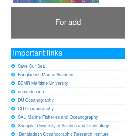
For add
Important links
Save Our Sea
Bangladesh Marine Academi
BSMR Maritime University
oceandecade
DU Oceanography
CU Oceanography
SAU Marine Fisheries and Oceanography
Shahjalal University of Science and Technology
Bangladesh Oceanographic Research Institute