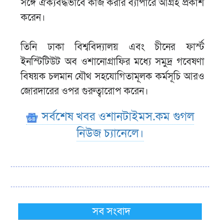
সঙ্গে ঐক্যবদ্ধভাবে কাজ করার ব্যাপারে আগ্রহ প্রকাশ
করেন।
তিনি ঢাকা বিশ্ববিদ্যালয় এবং চীনের ফার্স্ট
ইনস্টিটিউট অব ওশানোগ্রাফির মধ্যে সমুদ্র গবেষণা
বিষয়ক চলমান যৌথ সহযোগিতামূলক কর্মসূচি আরও
জোরদারের ওপর গুরুত্বারোপ করেন।
সর্বশেষ খবর ওশানটাইমস.কম গুগল
নিউজ চ্যানেলে।
সব সংবাদ