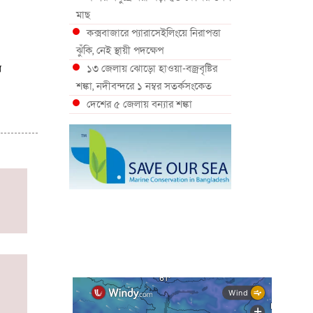
মাছ
কক্সবাজারে প্যারাসেইলিংয়ে নিরাপত্তা
ঝুঁকি, নেই স্থায়ী পদক্ষেপ
১৩ জেলায় ঝোড়ো হাওয়া-বজ্রবৃষ্টির
র
শঙ্কা, নদীবন্দরে ১ নম্বর সতর্কসংকেত
দেশের ৫ জেলায় বন্যার শঙ্কা
দেশের বিভিন্ন অঞ্চলে বজ্রবৃষ্টির আভাস,
ঢাকার আকাশও মেঘলা
আগস্টে টানা বৃষ্টি ও বন্যার আভাস,
সাগরে একাধিক লঘুচাপের শঙ্কা
স্বস্তি ও শঙ্কার পূর্বাভাস দিল আবহাওয়া
সৌদির নেতৃত্বে নতুন সামুদ্রিক প্রতিরক্ষা
জোটে বাংলাদেশ
ইউরোপে দাবানল: আকাশে উড়ছে
আগুন নেভানোর বিমান