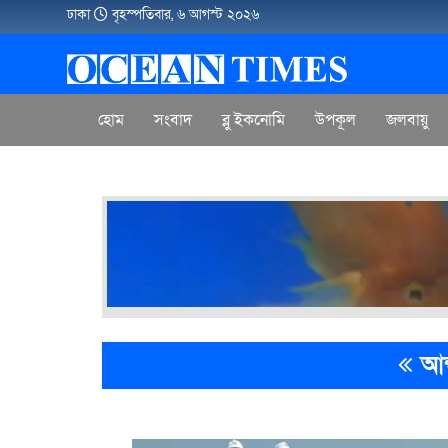
ঢাকা
বৃহস্পতিবার, ৬ আগস্ট ২০২৬
হোম
সংবাদ
ব্লু ইকনোমি
উপকূল
জলবায়ু
আন্