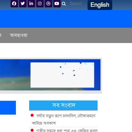
English
ন
আবহাওয়া
সব সংবাদ
বর্ষায় নতুন রূপে চলনবিল, নৌকাভ্রমণে
কাটছে অবকাশ
গভীর সমুদ্রে ধরা পড়া ৫৪ কেজির তবল