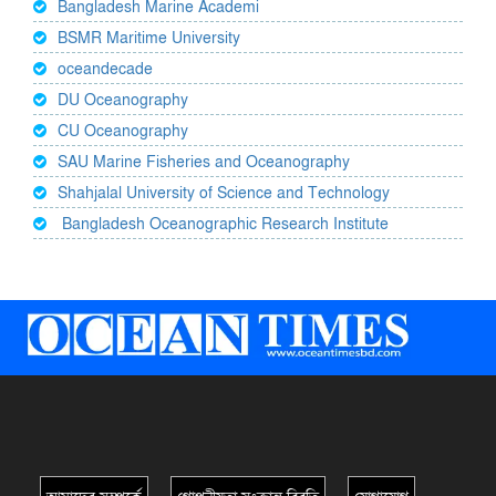
Bangladesh Marine Academi
BSMR Maritime University
oceandecade
DU Oceanography
CU Oceanography
SAU Marine Fisheries and Oceanography
Shahjalal University of Science and Technology
Bangladesh Oceanographic Research Institute