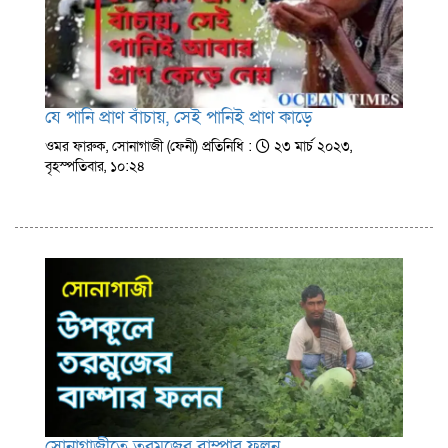
যে পানি প্রাণ বাঁচায়, সেই পানিই প্রাণ কাড়ে
ওমর ফারুক, সোনাগাজী (ফেনী) প্রতিনিধি :
২৩ মার্চ ২০২৩,
বৃহস্পতিবার, ১০:২৪
সোনাগাজীতে তরমুজের বাম্পার ফলন