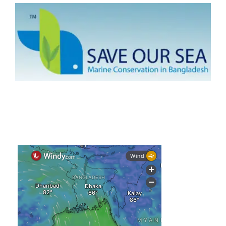
দেশের ৫ জেলায় বন্যার শঙ্কা
দেশের বিভিন্ন অঞ্চলে বজ্রবৃষ্টির আভাস, ঢাকার আকাশও মেঘলা
আগস্টে টানা বৃষ্টি ও বন্যার আভাস, সাগরে একাধিক লঘুচাপের শঙ্কা