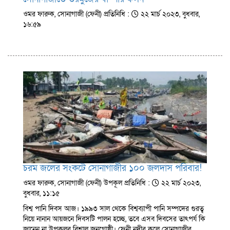
ওমর ফারুক, সোনাগাজী (ফেনী) প্রতিনিধি :
২২ মার্চ ২০২৩, বুধবার,
১৬:৫৯
চরম জলের সংকটে সোনাগাজীর ১০০ জলদাস পরিবার!
ওমর ফারুক, সোনাগাজী (ফেনী) উপকূল প্রতিনিধি :
২২ মার্চ ২০২৩,
বুধবার, ১১:১৫
বিশ্ব পানি দিবস আজ। ১৯৯৩ সাল থেকে বিশ্বব্যাপী পানি সম্পদের গুরত্ব
নিয়ে নানান আয়জনে দিবসটি পালন হচ্ছে, তবে এসব দিবসের তাৎপর্য কি
জানেন না উপকূলর বিশাল জনগোষ্ঠী। ফেনী নদীর কূলে সোনাগাজীর