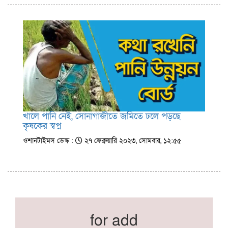
খালে পানি নেই, সোনাগাজীতে জমিতে ঢলে পড়ছে
কৃষকের স্বপ্ন
ওশানটাইমস ডেস্ক :
২৭ ফেব্রুয়ারি ২০২৩, সোমবার, ১২:৫৫
for add