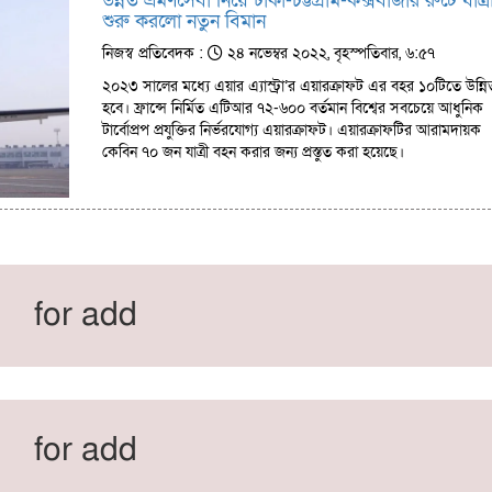
উন্নত ভ্রমণসেবা নিয়ে ঢাকা-চট্টগ্রাম-কক্সবাজার রুটে যাত্র
শুরু করলো নতুন বিমান
নিজস্ব প্রতিবেদক :
২৪ নভেম্বর ২০২২, বৃহস্পতিবার, ৬:৫৭
২০২৩ সালের মধ্যে এয়ার এ্যাস্ট্রা’র এয়ারক্রাফট এর বহর ১০টিতে উন্নি
হবে। ফ্রান্সে নির্মিত এটিআর ৭২-৬০০ বর্তমান বিশ্বের সবচেয়ে আধুনিক
টার্বোপ্রপ প্রযুক্তির নির্ভরযোগ্য এয়ারক্রাফট। এয়ারক্রাফটির আরামদায়ক
কেবিন ৭০ জন যাত্রী বহন করার জন্য প্রস্তুত করা হয়েছে।
for add
for add