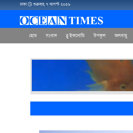
ঢাকা
শুক্রবার, ৭ আগস্ট ২০২৬
হোম
সংবাদ
ব্লু ইকনোমি
উপকূল
জলবায়ু