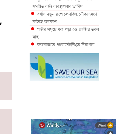
া
সমন্বিত বর্জ্য ব্যবস্থাপনার তাগিদ
বর্ষায় নতুন রূপে চলনবিল, নৌকাভ্রমণে
কাটছে অবকাশ
ত
গভীর সমুদ্রে ধরা পড়া ৫৪ কেজির তবল
মাছ
কক্সবাজারে প্যারাসেইলিংয়ে নিরাপত্তা
ঝুঁকি, নেই স্থায়ী পদক্ষেপ
১৩ জেলায় ঝোড়ো হাওয়া-বজ্রবৃষ্টির
শঙ্কা, নদীবন্দরে ১ নম্বর সতর্কসংকেত
দেশের ৫ জেলায় বন্যার শঙ্কা
দেশের বিভিন্ন অঞ্চলে বজ্রবৃষ্টির আভাস,
ঢাকার আকাশও মেঘলা
আগস্টে টানা বৃষ্টি ও বন্যার আভাস,
সাগরে একাধিক লঘুচাপের শঙ্কা
স্বস্তি ও শঙ্কার পূর্বাভাস দিল আবহাওয়া