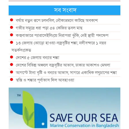
সব সংবাদ
বর্ষায় নতুন রূপে চলনবিল, নৌকাভ্রমণে কাটছে অবকাশ
গভীর সমুদ্রে ধরা পড়া ৫৪ কেজির তবল মাছ
কক্সবাজারে প্যারাসেইলিংয়ে নিরাপত্তা ঝুঁকি, নেই স্থায়ী পদক্ষেপ
১৩ জেলায় ঝোড়ো হাওয়া-বজ্রবৃষ্টির শঙ্কা, নদীবন্দরে ১ নম্বর
সতর্কসংকেত
দেশের ৫ জেলায় বন্যার শঙ্কা
দেশের বিভিন্ন অঞ্চলে বজ্রবৃষ্টির আভাস, ঢাকার আকাশও মেঘলা
আগস্টে টানা বৃষ্টি ও বন্যার আভাস, সাগরে একাধিক লঘুচাপের শঙ্কা
স্বস্তি ও শঙ্কার পূর্বাভাস দিল আবহাওয়া
সৌদির নেতৃত্বে নতুন সামুদ্রিক প্রতিরক্ষা জোটে বাংলাদেশ
ইউরোপে দাবানল: আকাশে উড়ছে আগুন নেভানোর বিমান