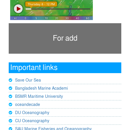
For add
Important links
Save Our Sea
Bangladesh Marine Academi
BSMR Maritime University
oceandecade
DU Oceanography
CU Oceanography
SAU Marine Fisheries and Oceanography