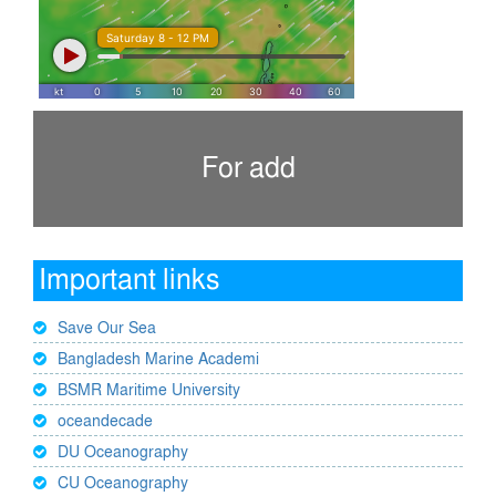
For add
Important links
Save Our Sea
Bangladesh Marine Academi
BSMR Maritime University
oceandecade
DU Oceanography
CU Oceanography