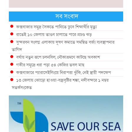
সব সংবাদ
কক্সবাজার সমুদ্র সৈকতে পানিতে ডুবে শিক্ষার্থীর মৃত্যু
রাতেই ১০ জেলায় তাণ্ডব চালাতে পারে প্রচণ্ড ঝড়
সুন্দরবন সংলগ্ন এলাকায় দূষণ কমাতে সমন্বিত বর্জ্য ব্যবস্থাপনার
তাগিদ
বর্ষায় নতুন রূপে চলনবিল, নৌকাভ্রমণে কাটছে অবকাশ
গভীর সমুদ্রে ধরা পড়া ৫৪ কেজির তবল মাছ
কক্সবাজারে প্যারাসেইলিংয়ে নিরাপত্তা ঝুঁকি, নেই স্থায়ী পদক্ষেপ
১৩ জেলায় ঝোড়ো হাওয়া-বজ্রবৃষ্টির শঙ্কা, নদীবন্দরে ১ নম্বর
সতর্কসংকেত
দেশের ৫ জেলায় বন্যার শঙ্কা
দেশের বিভিন্ন অঞ্চলে বজ্রবৃষ্টির আভাস, ঢাকার আকাশও মেঘলা
আগস্টে টানা বৃষ্টি ও বন্যার আভাস, সাগরে একাধিক লঘুচাপের শঙ্কা