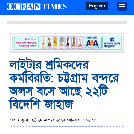
English
Toggle
লাইটার শ্রমিকদের
কর্মবিরতি: চট্টগ্রাম বন্দরে
অলস বসে আছে ২২টি
বিদেশি জাহাজ
চট্টগ্রাম ব্যুরো :
২৮ নভেম্বর ২০২২, সোমবার, ৮:০২:২৩