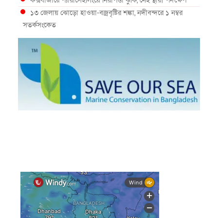
কক্সবাজারে প্যারাসেইলিংয়ে নিরাপত্তা ঝুঁকি, নেই স্থায়ী পদক্ষেপ
১৩ জেলায় ঝোড়ো হাওয়া-বজ্রবৃষ্টির শঙ্কা, নদীবন্দরে ১ নম্বর
সতর্কসংকেত
দেশের ৫ জেলায় বন্যার শঙ্কা
দেশের বিভিন্ন অঞ্চলে বজ্রবৃষ্টির আভাস, ঢাকার আকাশও মেঘলা
আগস্টে টানা বৃষ্টি ও বন্যার আভাস, সাগরে একাধিক লঘুচাপের
শঙ্কা