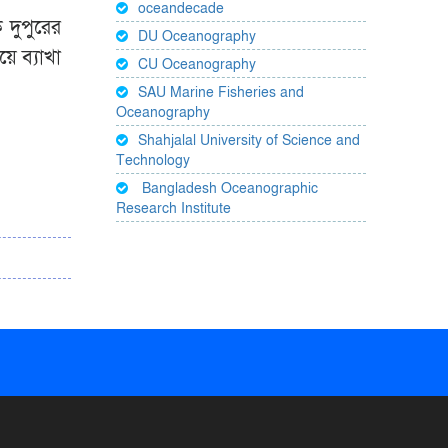
oceandecade
 দুপুরের
DU Oceanography
ে ব্যাখা
CU Oceanography
SAU Marine Fisheries and
Oceanography
Shahjalal University of Science and
Technology
Bangladesh Oceanographic
Research Institute