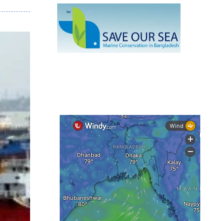
দেশের বিভিন্ন অঞ্চলে বজ্রবৃষ্টির আভাস,
ঢাকার আকাশও মেঘলা
আগস্টে টানা বৃষ্টি ও বন্যার আভাস, সাগরে
একাধিক লঘুচাপের শঙ্কা
স্বস্তি ও শঙ্কার পূর্বাভাস দিল আবহাওয়া
সৌদির নেতৃত্বে নতুন সামুদ্রিক প্রতিরক্ষা
জোটে বাংলাদেশ
ইউরোপে দাবানল: আকাশে উড়ছে আগুন
নেভানোর বিমান