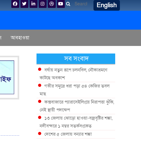
English
ন
আবহাওয়া
সব সংবাদ
বর্ষায় নতুন রূপে চলনবিল, নৌকাভ্রমণে
কাটছে অবকাশ
গভীর সমুদ্রে ধরা পড়া ৫৪ কেজির তবল
মাছ
কক্সবাজারে প্যারাসেইলিংয়ে নিরাপত্তা ঝুঁকি,
নেই স্থায়ী পদক্ষেপ
১৩ জেলায় ঝোড়ো হাওয়া-বজ্রবৃষ্টির শঙ্কা,
নদীবন্দরে ১ নম্বর সতর্কসংকেত
দেশের ৫ জেলায় বন্যার শঙ্কা