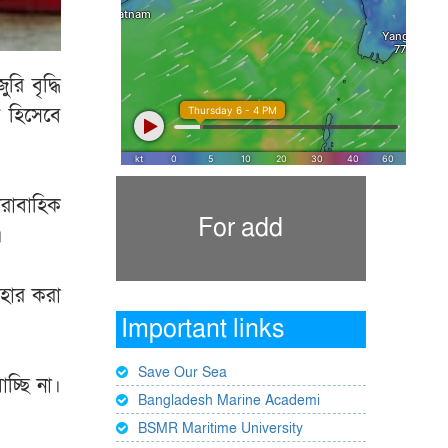
ি বৃদ্ধি
ল হিসেবে
রাবাহিক
For add
।
াহার করা
Important links
Save Our Sea
চ্ছি না।
Bangladesh Marine Academi
BSMR Maritime University