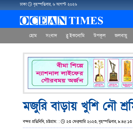
ঢাকা
বৃহস্পতিবার, ৬ আগস্ট ২০২৬
হোম
সংবাদ
ব্লু ইকনোমি
উপকূল
জলবায়ু
মজুরি বাড়ায় খুশি নৌ শ্র
বন্দর প্রতিনিধি, চট্টগ্রাম: :
২৩ ফেব্রুয়ারি ২০২৩, বৃহস্পতিবার, ৯:৪৫:১৩