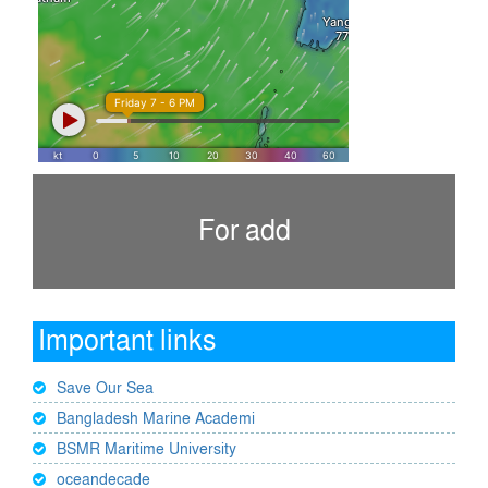
For add
Important links
Save Our Sea
Bangladesh Marine Academi
BSMR Maritime University
oceandecade