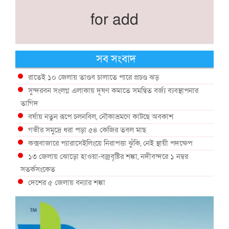
for add
সব সংবাদ
রাতেই ১০ জেলায় তাণ্ডব চালাতে পারে প্রচণ্ড ঝড়
সুন্দরবন সংলগ্ন এলাকায় দূষণ কমাতে সমন্বিত বর্জ্য ব্যবস্থাপনার
তাগিদ
বর্ষায় নতুন রূপে চলনবিল, নৌকাভ্রমণে কাটছে অবকাশ
গভীর সমুদ্রে ধরা পড়া ৫৪ কেজির তবল মাছ
কক্সবাজারে প্যারাসেইলিংয়ে নিরাপত্তা ঝুঁকি, নেই স্থায়ী পদক্ষেপ
১৩ জেলায় ঝোড়ো হাওয়া-বজ্রবৃষ্টির শঙ্কা, নদীবন্দরে ১ নম্বর
সতর্কসংকেত
দেশের ৫ জেলায় বন্যার শঙ্কা
দেশের বিভিন্ন অঞ্চলে বজ্রবৃষ্টির আভাস, ঢাকার আকাশও মেঘলা
আগস্টে টানা বৃষ্টি ও বন্যার আভাস, সাগরে একাধিক লঘুচাপের শঙ্কা
স্বস্তি ও শঙ্কার পূর্বাভাস দিল আবহাওয়া