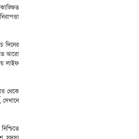
াঙ্ক্ষিত
িরাপত্তা
ঁচ দিনের
লোতে আরো
ায় লাইফ
়ার থেকে
ণ, সেখানে
নিশ্চিতে
িশ সদস্য