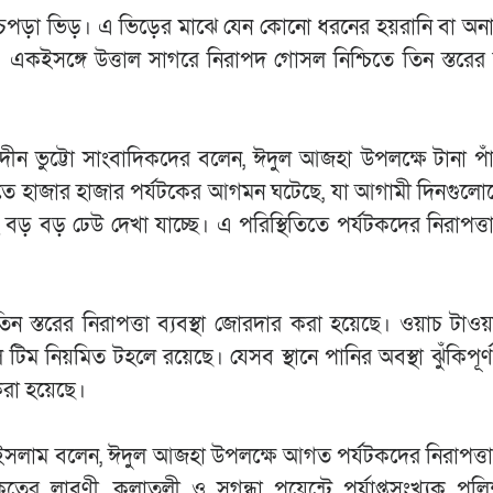
েপড়া ভিড়। এ ভিড়ের মাঝে যেন কোনো ধরনের হয়রানি বা অনাক
। একইসঙ্গে উত্তাল সাগরে নিরাপদ গোসল নিশ্চিতে তিন স্তরের ন
েদীন ভুট্টো সাংবাদিকদের বলেন, ঈদুল আজহা উপলক্ষে টানা পা
রসৈকতে হাজার হাজার পর্যটকের আগমন ঘটেছে, যা আগামী দিনগু
ং বড় বড় ঢেউ দেখা যাচ্ছে। এ পরিস্থিতিতে পর্যটকদের নিরাপত্ত
্তরের নিরাপত্তা ব্যবস্থা জোরদার করা হয়েছে। ওয়াচ টাওয
ল টিম নিয়মিত টহলে রয়েছে। যেসব স্থানে পানির অবস্থা ঝুঁকিপূর্
রা হয়েছে।
ল ইসলাম বলেন, ঈদুল আজহা উপলক্ষে আগত পর্যটকদের নিরাপত্তা 
 সৈকতের লাবণী, কলাতলী ও সুগন্ধা পয়েন্টে পর্যাপ্তসংখ্যক পুল