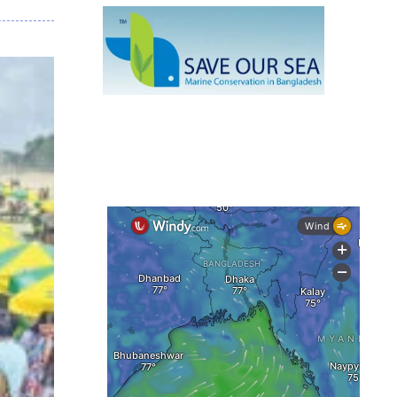
নেই স্থায়ী পদক্ষেপ
১৩ জেলায় ঝোড়ো হাওয়া-বজ্রবৃষ্টির শঙ্কা,
নদীবন্দরে ১ নম্বর সতর্কসংকেত
দেশের ৫ জেলায় বন্যার শঙ্কা
দেশের বিভিন্ন অঞ্চলে বজ্রবৃষ্টির আভাস,
ঢাকার আকাশও মেঘলা
আগস্টে টানা বৃষ্টি ও বন্যার আভাস, সাগরে
একাধিক লঘুচাপের শঙ্কা
স্বস্তি ও শঙ্কার পূর্বাভাস দিল আবহাওয়া