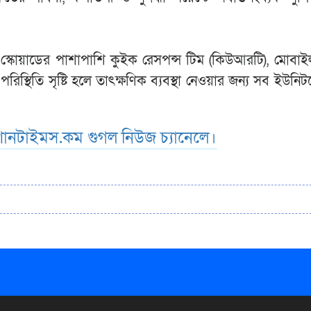
স্ট স্কোয়াডের পাশাপাশি কুইক রেসপন্স টিম (কিউআরটি), মোবা
্থিতি সৃষ্টি হলে তাৎক্ষণিক ব্যবস্থা নেওয়ার জন্য সব ইউনিটকে
ানটাইমস.কম গুগল নিউজ চ্যানেলে।