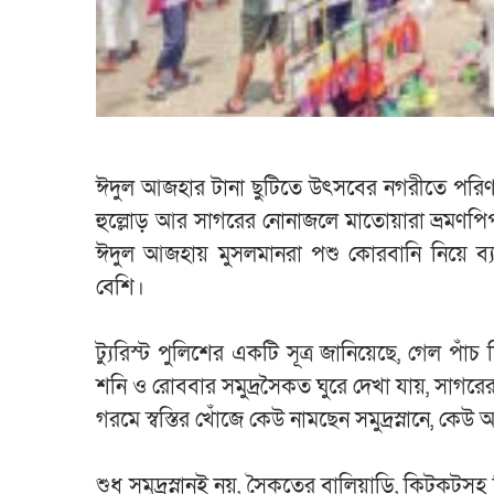
ঈদুল আজহার টানা ছুটিতে উৎসবের নগরীতে পরিণত হ
হুল্লোড় আর সাগরের নোনাজলে মাতোয়ারা ভ্রমণপিপ
ঈদুল আজহায় মুসলমানরা পশু কোরবানি নিয়ে ব্যস্
বেশি।
ট্যুরিস্ট পুলিশের একটি সূত্র জানিয়েছে, গেল পাঁ
শনি ও রোববার সমুদ্রসৈকত ঘুরে দেখা যায়, সাগরে
গরমে স্বস্তির খোঁজে কেউ নামছেন সমুদ্রস্নানে, 
শুধু সমুদ্রস্নানই নয়, সৈকতের বালিয়াড়ি, কিটক