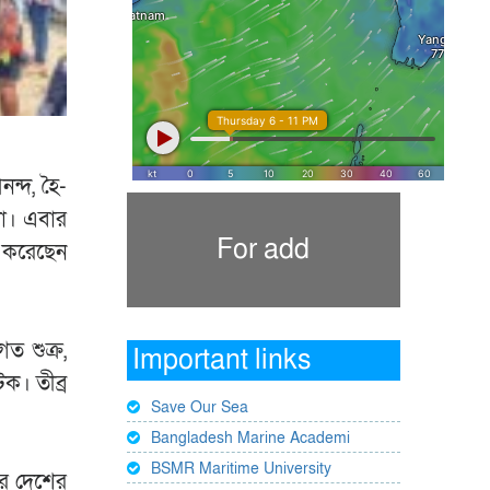
ন্দ, হৈ-
লা। এবার
For add
ড় করেছেন
ত শুক্র,
Important links
ক। তীব্র
Save Our Sea
Bangladesh Marine Academi
BSMR Maritime University
রে দেশের