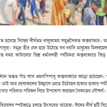
য়েছে বিশ্বের দীর্ঘতম বালুকাময় সমুদ্রসৈকত কক্সবাজার। আন
াসুরা। সমুদ্র তীর যেন হয়ে উঠেছে সব বয়সি মানুষের মিলনমে
ত সময় কাটানোয় ভিন্ন ধর্মাবলম্বী পর্যটকরা কক্সবাজারে ভি
চ দিনে অন্তত পাঁচ লাখ ভ্রমণপিপাসু কক্সবাজারে জড়ো হয়েছেন। গ
র ঢেউ আর নোনাজলের উচ্ছ্বাসে মেতে উঠেছেন হাজার হাজার পর্যট
কেউ আবার পরিবার-পরিজন নিয়ে উপভোগ করছেন সৈকতের সৌন্দর্য।
টসহ বিনোদন স্পটজুড়ে চলছে উৎসবের আমেজ। ঈদের দীর্ঘ ছুটি ঘি