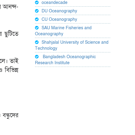
oceandecade
র আনন্দ-
DU Oceanography
CU Oceanography
SAU Marine Fisheries and
র ছুটিতে
Oceanography
Shahjalal University of Science and
Technology
Bangladesh Oceanographic
েলে। তাই
Research Institute
 বিভিন্ন
বন্ধুদের