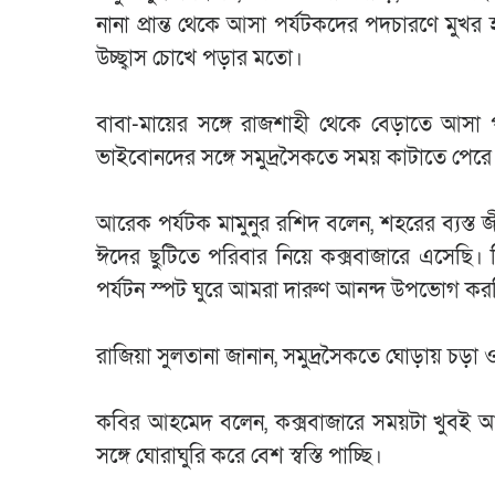
নানা প্রান্ত থেকে আসা পর্যটকদের পদচারণে মু
উচ্ছ্বাস চোখে পড়ার মতো।
বাবা-মায়ের সঙ্গে রাজশাহী থেকে বেড়াতে আসা
ভাইবোনদের সঙ্গে সমুদ্রসৈকতে সময় কাটাতে পের
আরেক পর্যটক মামুনুর রশিদ বলেন, শহরের ব্যস্
ঈদের ছুটিতে পরিবার নিয়ে কক্সবাজারে এসেছি। 
পর্যটন স্পট ঘুরে আমরা দারুণ আনন্দ উপভোগ কর
রাজিয়া সুলতানা জানান, সমুদ্রসৈকতে ঘোড়ায় চড
কবির আহমেদ বলেন, কক্সবাজারে সময়টা খুবই আনন্
সঙ্গে ঘোরাঘুরি করে বেশ স্বস্তি পাচ্ছি।