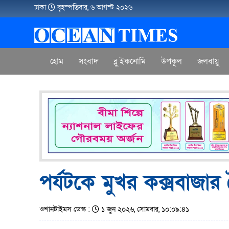
ঢাকা
বৃহস্পতিবার, ৬ আগস্ট ২০২৬
হোম
সংবাদ
ব্লু ইকনোমি
উপকূল
জলবায়ু
পর্যটকে মুখর কক্সবাজার 
ওশানটাইমস ডেস্ক :
১ জুন ২০২৬, সোমবার, ১০:০৯:৪১