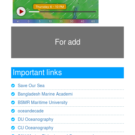
For add
Important links
Save Our Sea
Bangladesh Marine Academi
BSMR Maritime University
oceandecade
DU Oceanography
CU Oceanography