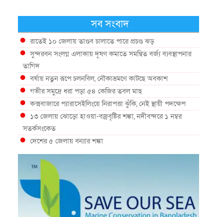
সব সংবাদ
রাতেই ১০ জেলায় তাণ্ডব চালাতে পারে প্রচণ্ড ঝড়
সুন্দরবন সংলগ্ন এলাকায় দূষণ কমাতে সমন্বিত বর্জ্য ব্যবস্থাপনার
তাগিদ
বর্ষায় নতুন রূপে চলনবিল, নৌকাভ্রমণে কাটছে অবকাশ
গভীর সমুদ্রে ধরা পড়া ৫৪ কেজির তবল মাছ
কক্সবাজারে প্যারাসেইলিংয়ে নিরাপত্তা ঝুঁকি, নেই স্থায়ী পদক্ষেপ
১৩ জেলায় ঝোড়ো হাওয়া-বজ্রবৃষ্টির শঙ্কা, নদীবন্দরে ১ নম্বর
সতর্কসংকেত
দেশের ৫ জেলায় বন্যার শঙ্কা
দেশের বিভিন্ন অঞ্চলে বজ্রবৃষ্টির আভাস, ঢাকার আকাশও মেঘলা
আগস্টে টানা বৃষ্টি ও বন্যার আভাস, সাগরে একাধিক লঘুচাপের
শঙ্কা
স্বস্তি ও শঙ্কার পূর্বাভাস দিল আবহাওয়া