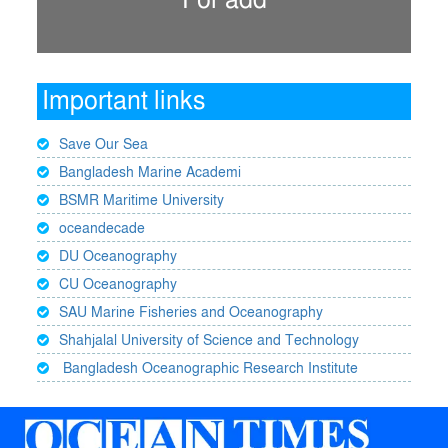
For add
Important links
Save Our Sea
Bangladesh Marine Academi
BSMR Maritime University
oceandecade
DU Oceanography
CU Oceanography
SAU Marine Fisheries and Oceanography
Shahjalal University of Science and Technology
Bangladesh Oceanographic Research Institute