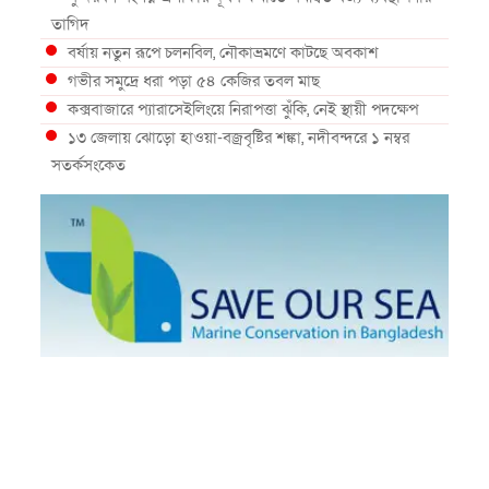
তাগিদ
বর্ষায় নতুন রূপে চলনবিল, নৌকাভ্রমণে কাটছে অবকাশ
গভীর সমুদ্রে ধরা পড়া ৫৪ কেজির তবল মাছ
কক্সবাজারে প্যারাসেইলিংয়ে নিরাপত্তা ঝুঁকি, নেই স্থায়ী পদক্ষেপ
১৩ জেলায় ঝোড়ো হাওয়া-বজ্রবৃষ্টির শঙ্কা, নদীবন্দরে ১ নম্বর
সতর্কসংকেত
দেশের ৫ জেলায় বন্যার শঙ্কা
দেশের বিভিন্ন অঞ্চলে বজ্রবৃষ্টির আভাস, ঢাকার আকাশও মেঘলা
আগস্টে টানা বৃষ্টি ও বন্যার আভাস, সাগরে একাধিক লঘুচাপের
শঙ্কা