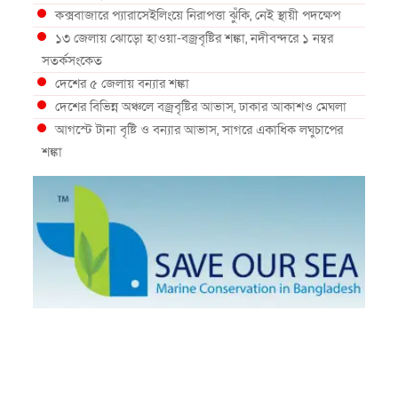
কক্সবাজারে প্যারাসেইলিংয়ে নিরাপত্তা ঝুঁকি, নেই স্থায়ী পদক্ষেপ
১৩ জেলায় ঝোড়ো হাওয়া-বজ্রবৃষ্টির শঙ্কা, নদীবন্দরে ১ নম্বর
সতর্কসংকেত
দেশের ৫ জেলায় বন্যার শঙ্কা
দেশের বিভিন্ন অঞ্চলে বজ্রবৃষ্টির আভাস, ঢাকার আকাশও মেঘলা
আগস্টে টানা বৃষ্টি ও বন্যার আভাস, সাগরে একাধিক লঘুচাপের
শঙ্কা
স্বস্তি ও শঙ্কার পূর্বাভাস দিল আবহাওয়া
সৌদির নেতৃত্বে নতুন সামুদ্রিক প্রতিরক্ষা জোটে বাংলাদেশ
ইউরোপে দাবানল: আকাশে উড়ছে আগুন নেভানোর বিমান