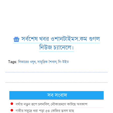
সর্বশেষ খবর ওশানটাইমস.কম গুগল
নিউজ চ্যানেলে।
Tags:
লিভারের ওষুধ
,
সামুদ্রিক শৈবাল
,
সি-উইড
সব সংবাদ
বর্ষায় নতুন রূপে চলনবিল, নৌকাভ্রমণে কাটছে অবকাশ
গভীর সমুদ্রে ধরা পড়া ৫৪ কেজির তবল মাছ