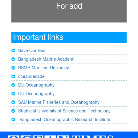
For add
Important links
Save Our Sea
Bangladesh Marine Academi
BSMR Maritime University
oceandecade
DU Oceanography
CU Oceanography
SAU Marine Fisheries and Oceanography
Shahjalal University of Science and Technology
Bangladesh Oceanographic Research Institute