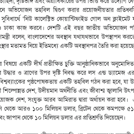
াহিদা, দৃষ্টিভঙ্গি এবং অগ্রাধিকারের উপর ভিত্তি করে উদ্যোগ নে
েলনে অভিযোজন তহবিল দ্বিগুণ করার প্রয়োজনীয়তার প্রতিধ্
বিধার্থে ‘নিউ কালেক্টিভ কোয়ান্টিফাইড গোল অন ক্লাইমেট ফা
জনেও ঢাকা কাজ করবে। দেশটি এই বছর জাতীয় অভিযোজন পর
শমন্ত্রী বলেন, বাংলাদেশের অবস্থান যথাযথভাবে উপস্থাপন কর
 ও সংস্থার মতামত নিয়ে ইতিমধ্যে একটি অবস্থানপত্র তৈরি করা হয়েছ
ষয়ে একটি দীর্ঘ প্রতীক্ষিত চুক্তি আনুষ্ঠানিকভাবে অনুমোদিত
লির উদ্ধার ও ত্রাণের উপর দৃষ্টি নিবদ্ধ করে লস এন্ড ড্যামেজ 
 বিশ্বব্যাংকের পৃষ্ঠপোষকতায় একটি তহবিল গঠন করা হবে, যা উন
িল্পোন্নত দেশ, উদীয়মান অর্থনীতি এবং জীবাশ্ম জ্বালানি উৎ
জক দেশ, সংযুক্ত আরব আমিরাত দ্বারা অর্থায়ন করা হবে। 
ি থেকে আরও ১০০ মিলিয়ন ডলার, ব্রিটেন থেকে কমপক্ষে ৫১
র এবং জাপান থেকে ১০ মিলিয়ন ডলার এর প্রতিশ্রুতি দিয়েছেন।