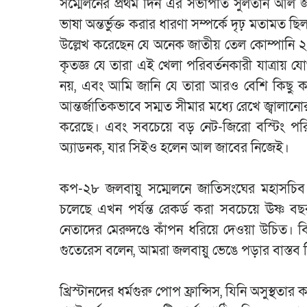
সম্মেলনের প্রথম দিন এর সভাপতি সুলতান আল জাবের
ভাষা অন্তর্ভুক্ত করার ধারণা সম্পর্কে দৃঢ় মত
উল্লেখ করেছেন যে অনেক জাতীয় তেল কোম্পানি ২০৫
কৃতজ্ঞ যে তারা এই খেলা পরিবর্তনকারী যাত্রায় 
নয়, এবং আমি জানি যে তারা আরও বেশি কিছু করতে প
আন্তর্জাতিকভাবে সম্মত সীমার মধ্যে রেখে জ্বালান
করেছে। এবং সবচেয়ে বড় নেট-জিরো বস্টিং পরিকল
অ্যাডনক, যার সিইও হলেন আল জাবের নিজেই।
কপ-২৮ জলবায়ু সম্মেলনে জাতিসংঘের মহাসচি
চলেছে এখন পর্যন্ত রেকর্ড করা সবচেয়ে ঊষ্ণ ব
নেতাদের মেরুদণ্ডে কাঁপন ধরিয়ে দেওয়া উচিত। ব
গুতেরেস বলেন, আমরা জলবায়ু ভেঙে পড়ার বাস্তব চ
খ্রিস্টানদের ধর্মগুরু পোপ ফ্রান্সিস, যিনি অসুস্