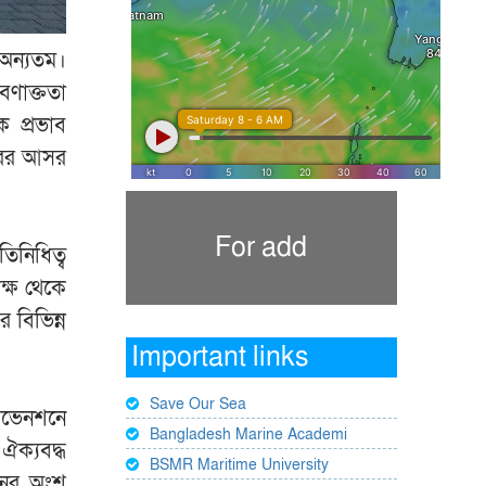
 অন্যতম।
লবণাক্ততা
ক প্রভাব
ারের আসর
For add
িনিধিত্ব
ক্ষ থেকে
 বিভিন্ন
Important links
Save Our Sea
করভেনশনে
Bangladesh Marine Academi
ঐক্যবদ্ধ
BSMR Maritime University
শনের অংশ