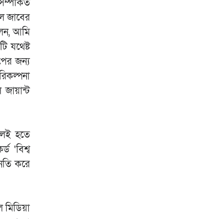
ম্পর্কিত
আল জাবের
লেন, আমি
ি যথেষ্ট
পের জন্য
রিকল্পনা
জায়ান্ট
ালই হতে
ড ‘বিশ্ব
িনতি করে
ল মিডিয়া