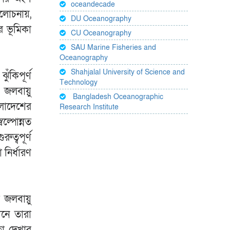
oceandecade
আলোচনায়,
DU Oceanography
র ভূমিকা
CU Oceanography
SAU Marine Fisheries and
Oceanography
Shahjalal University of Science and
ুঁকিপূর্ণ
Technology
 জলবায়ু
Bangladesh Oceanographic
ংলাদেশের
Research Institute
বল্পোন্নত
ত্বপূর্ণ
 নির্ধারণ
 জলবায়ু
ানে তারা
তা দেখার