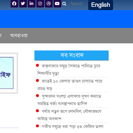
English
ন
আবহাওয়া
সব সংবাদ
কক্সবাজার সমুদ্র সৈকতে পানিতে ডুবে
শিক্ষার্থীর মৃত্যু
রাতেই ১০ জেলায় তাণ্ডব চালাতে পারে
প্রচণ্ড ঝড়
সুন্দরবন সংলগ্ন এলাকায় দূষণ কমাতে
সমন্বিত বর্জ্য ব্যবস্থাপনার তাগিদ
বর্ষায় নতুন রূপে চলনবিল, নৌকাভ্রমণে
কাটছে অবকাশ
গভীর সমুদ্রে ধরা পড়া ৫৪ কেজির তবল