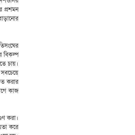
দেশগুলির
র প্রশমন
বাড়ানোর
াতিসংঘের
ের বিকল্প
তে চায়।
 সবচেয়ে
চিত করার
যোগে কাজ
গুণ করা।
য়তা করে