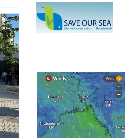
মাছ
কক্সবাজারে প্যারাসেইলিংয়ে নিরাপত্তা ঝুঁকি,
নেই স্থায়ী পদক্ষেপ
১৩ জেলায় ঝোড়ো হাওয়া-বজ্রবৃষ্টির শঙ্কা,
নদীবন্দরে ১ নম্বর সতর্কসংকেত
দেশের ৫ জেলায় বন্যার শঙ্কা
দেশের বিভিন্ন অঞ্চলে বজ্রবৃষ্টির আভাস,
ঢাকার আকাশও মেঘলা
আগস্টে টানা বৃষ্টি ও বন্যার আভাস, সাগরে
একাধিক লঘুচাপের শঙ্কা