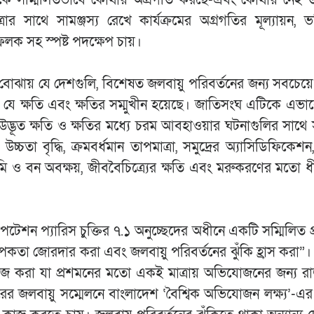
রার সাথে সামঞ্জস্য রেখে কার্যক্রমের অগ্রগতির মূল্যায়ন, ভ
ফলক সহ স্পষ্ট পদক্ষেপ চায়।
োঝায় যে দেশগুলি, বিশেষত জলবায়ু পরিবর্তনের জন্য সবচেয়ে ঝু
রা যে ক্ষতি এবং ক্ষতির সম্মুখীন হয়েছে। জাতিসংঘ এটিকে এভাবে
দ্ভূত ক্ষতি ও ক্ষতির মধ্যে চরম আবহাওয়ার ঘটনাগুলির সাথে স
র উচ্চতা বৃদ্ধি, ক্রমবর্ধমান তাপমাত্রা, সমুদ্রের অ্যাসিডিফিকেশ
ূমি ও বন অবক্ষয়, জীববৈচিত্র্যের ক্ষতি এবং মরুকরণের মতো 
টেশন প্যারিস চুক্তির ৭.১ অনুচ্ছেদের অধীনে একটি সম্মিলিত প্র
তিস্থাপকতা জোরদার করা এবং জলবায়ু পরিবর্তনের ঝুঁকি হ্রাস করা
কাজ করা যা প্রশমনের মতো একই মাত্রায় অভিযোজনের জন্য 
র জলবায়ু সম্মেলনে বাংলাদেশ ‘বৈশ্বিক অভিযোজন লক্ষ্য’-এ