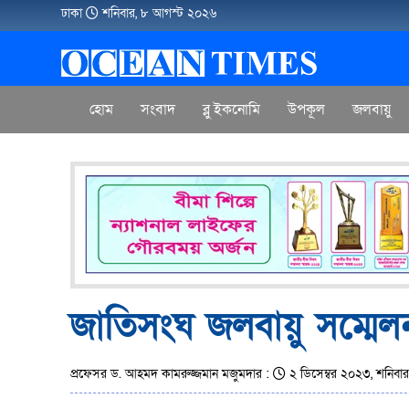
ঢাকা
শনিবার, ৮ আগস্ট ২০২৬
হোম
সংবাদ
ব্লু ইকনোমি
উপকূল
জলবায়ু
জাতিসংঘ জলবায়ু সম্মে
প্রফেসর ড. আহমদ কামরুজ্জমান মজুমদার :
২ ডিসেম্বর ২০২৩, শনিবা