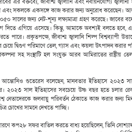
 এর বক্তব্যে, জীবাশ্ম জ্বালানি এবং নবায়নযোগ্য জ্বালানী স
ামত ছিল এবং সকলকে একসঙ্গে কাজ করার জন্য অনুরোধ করেছেন। 
০ সালের জন্য নেট-শূন্য লক্ষ্যমাত্রা গ্রহণ করেছে। জাবের ব
যোগ দিতে এগিয়ে এসেছে। কিন্তু, আমাকে অবশ্যই বলতে হবে, এট
ারে। প্রকৃতপক্ষে, জীবাশ্ম জ্বালানি শিল্প বিশ্বব্যাপী উত্তা
োর চেয়ে দ্বিগুণ পরিমাণে তেল, গ্যাস এবং কয়লা উৎপাদন করার প
্পনা সহ সংস্থাটি হল সংযুক্ত আরব আমিরাতের রাষ্ট্রীয় তেল 
ব আন্তোনিও গুতেরেস বলেছেন, মানবতার ইতিহাসে ২০২৩ স
ছর। ২০২৩ সাল ইতিহাসের সবচেয়ে উষ্ণ বছর হতে চলার রেকর্
িশ্ব নেতাদেরকে জলবায়ু পরিবর্তন ঠেকাতে কাজ করার জন্য ম
িত্র চোখের সামনে দেখতে পাচ্ছি।
থতার কারণে কপ২৮ সফর বাতিল করতে বাধ্য হয়েছিলেন, তিনি সোশ্যা