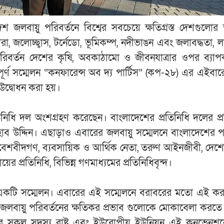
 জলবায়ু পরিবর্তনে বিশ্বের সবচেয়ে ক্ষতিগ্রস্ত দেশগুলোর
খরা, জলোচ্ছ্বাস, টর্নেডো, ভূমিকম্প, নদীভাঙন এবং জলাবদ্ধতা, 
পরিবর্তন দেশের কৃষি, অবকাঠামো ও জীবনযাত্রার ওপর ব্যাপ
বপূর্ণ সম্মেলন “কনফারেন্স অব দ্য পার্টিস” (কপ-২৮) এর এইব
উদ্বোধন করা হয়।
ধি দল অংশগ্রহণ করেছেন। বাংলাদেশের প্রতিনিধি দলের প্রত
াহাব উদ্দিন। এছাড়াও এবারের জলবায়ু সম্মেলনে বাংলাদেশের প
িবেশবীদগণ, ব্যবসায়িক ও আর্থিক নেতা, তরুণ আইনজীবী, দেশের
ায়ের প্রতিনিধি, বিভিন্ন গণমাধ্যমের প্রতিনিধিবৃন্দ।
্ণ একটি সম্মেলন। এবারের এই সম্মেলনে বরাবরের মতো এই 
়ে জলবায়ু পরিবর্তনের ক্ষতিকর প্রভাব গুলোকে মোকাবেলা করতে 
সংঘের সকল সদস্য রাষ্ট্র এবং ইউরোপীয় ইউনিয়ন এই কনভেন