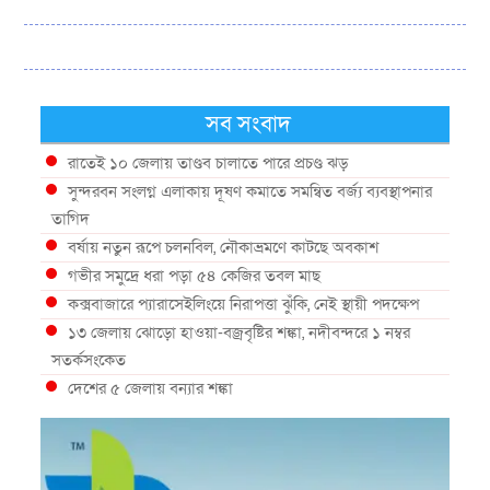
সব সংবাদ
রাতেই ১০ জেলায় তাণ্ডব চালাতে পারে প্রচণ্ড ঝড়
সুন্দরবন সংলগ্ন এলাকায় দূষণ কমাতে সমন্বিত বর্জ্য ব্যবস্থাপনার
তাগিদ
বর্ষায় নতুন রূপে চলনবিল, নৌকাভ্রমণে কাটছে অবকাশ
গভীর সমুদ্রে ধরা পড়া ৫৪ কেজির তবল মাছ
কক্সবাজারে প্যারাসেইলিংয়ে নিরাপত্তা ঝুঁকি, নেই স্থায়ী পদক্ষেপ
১৩ জেলায় ঝোড়ো হাওয়া-বজ্রবৃষ্টির শঙ্কা, নদীবন্দরে ১ নম্বর
সতর্কসংকেত
দেশের ৫ জেলায় বন্যার শঙ্কা
দেশের বিভিন্ন অঞ্চলে বজ্রবৃষ্টির আভাস, ঢাকার আকাশও মেঘলা
আগস্টে টানা বৃষ্টি ও বন্যার আভাস, সাগরে একাধিক লঘুচাপের
শঙ্কা