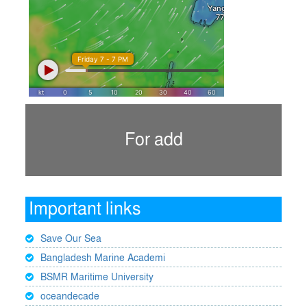
For add
Important links
Save Our Sea
Bangladesh Marine Academi
BSMR Maritime University
oceandecade