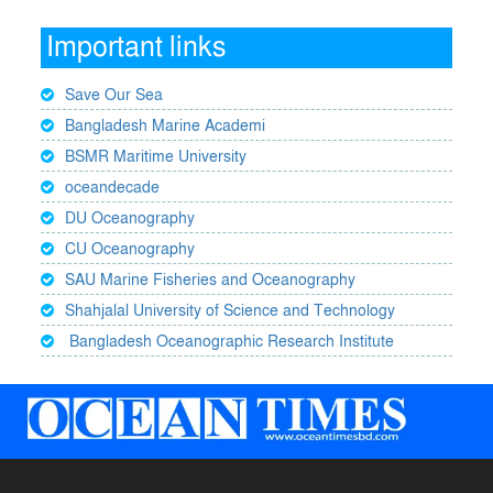
Important links
Save Our Sea
Bangladesh Marine Academi
BSMR Maritime University
oceandecade
DU Oceanography
CU Oceanography
SAU Marine Fisheries and Oceanography
Shahjalal University of Science and Technology
Bangladesh Oceanographic Research Institute