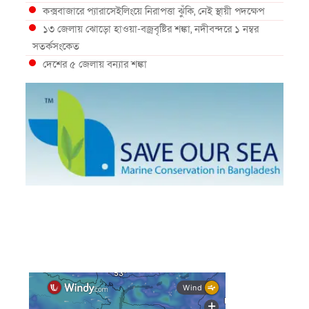
কক্সবাজারে প্যারাসেইলিংয়ে নিরাপত্তা ঝুঁকি, নেই স্থায়ী পদক্ষেপ
১৩ জেলায় ঝোড়ো হাওয়া-বজ্রবৃষ্টির শঙ্কা, নদীবন্দরে ১ নম্বর
সতর্কসংকেত
দেশের ৫ জেলায় বন্যার শঙ্কা
দেশের বিভিন্ন অঞ্চলে বজ্রবৃষ্টির আভাস, ঢাকার আকাশও মেঘলা
আগস্টে টানা বৃষ্টি ও বন্যার আভাস, সাগরে একাধিক লঘুচাপের
শঙ্কা
স্বস্তি ও শঙ্কার পূর্বাভাস দিল আবহাওয়া