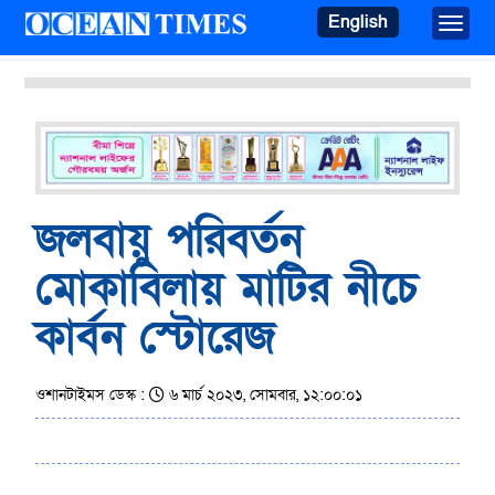
English
Toggle
জলবায়ু পরিবর্তন
মোকাবিলায় মাটির নীচে
কার্বন স্টোরেজ
ওশানটাইমস ডেস্ক :
৬ মার্চ ২০২৩, সোমবার, ১২:০০:০১