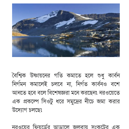
বৈশ্বিক উষ্ণায়নের গতি কমাতে হলে শুধু কার্বন
নির্গমন কমালেই চলবে না, নির্গত কার্বনও বশে
আনতে হবে বলে বিশেষজ্ঞরা মনে করছেন৷ নরওয়েতে
এক প্রকল্পে সিওটু ধরে সমুদ্রের নীচে জমা করার
উদ্যোগ চলছে৷
নরওয়ের ফিয়র্ডের আড়ালে জলবায়ু সংকটের এক