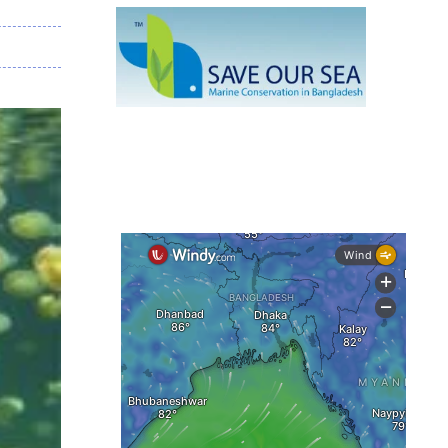
সমন্বিত বর্জ্য ব্যবস্থাপনার তাগিদ
বর্ষায় নতুন রূপে চলনবিল, নৌকাভ্রমণে
কাটছে অবকাশ
গভীর সমুদ্রে ধরা পড়া ৫৪ কেজির তবল
মাছ
কক্সবাজারে প্যারাসেইলিংয়ে নিরাপত্তা ঝুঁকি,
নেই স্থায়ী পদক্ষেপ
১৩ জেলায় ঝোড়ো হাওয়া-বজ্রবৃষ্টির শঙ্কা,
নদীবন্দরে ১ নম্বর সতর্কসংকেত
দেশের ৫ জেলায় বন্যার শঙ্কা