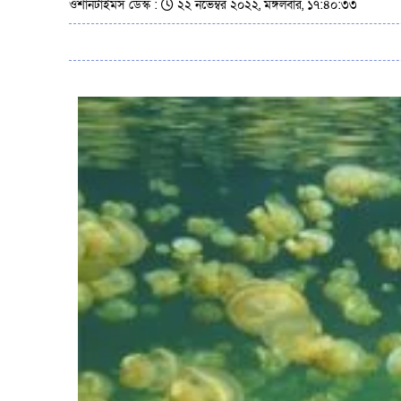
ওশানটাইমস ডেস্ক :
২২ নভেম্বর ২০২২, মঙ্গলবার, ১৭:৪০:৩৩