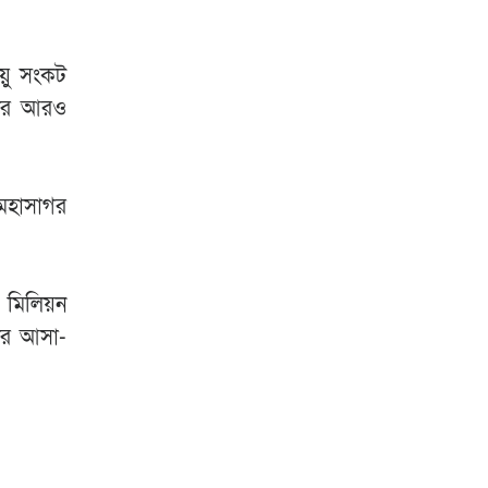
য়ু সংকট
াদের আরও
 মহাসাগর
০ মিলিয়ন
দের আসা-