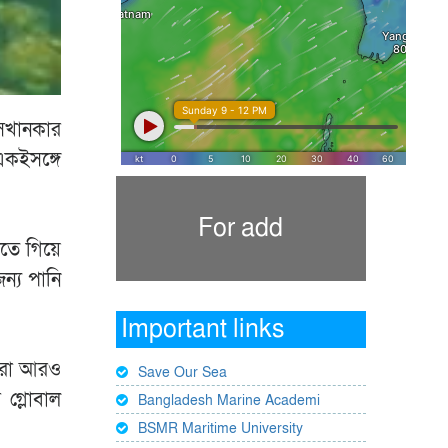
সেখানকার
একইসঙ্গে
For add
জতে গিয়ে
ন্য পানি
Important links
আমরা আরও
Save Our Sea
 গ্লোবাল
Bangladesh Marine Academi
BSMR Maritime University