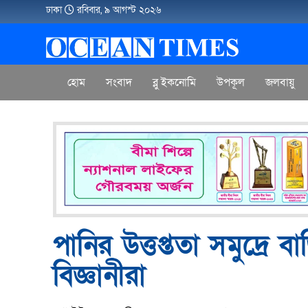
ঢাকা
রবিবার, ৯ আগস্ট ২০২৬
হোম
সংবাদ
ব্লু ইকনোমি
উপকূল
জলবায়ু
পানির উত্তপ্ততা সমুদ্রে 
বিজ্ঞানীরা