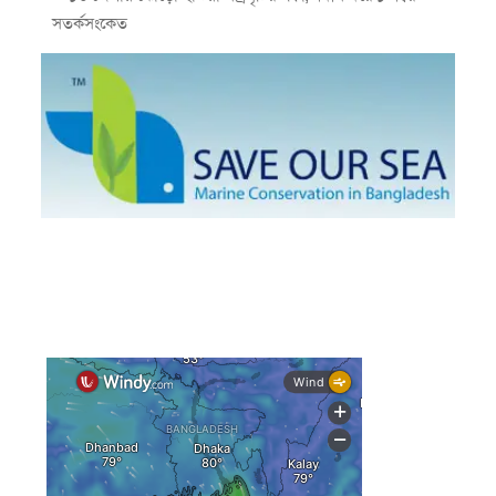
সতর্কসংকেত
দেশের ৫ জেলায় বন্যার শঙ্কা
দেশের বিভিন্ন অঞ্চলে বজ্রবৃষ্টির আভাস, ঢাকার আকাশও মেঘলা
আগস্টে টানা বৃষ্টি ও বন্যার আভাস, সাগরে একাধিক লঘুচাপের
শঙ্কা