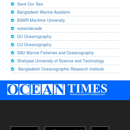
Save Our Sea
Bangladesh Marine Academi
BSMR Maritime University
oceandecade
DU Oceanography
CU Oceanography
SAU Marine Fisheries and Oceanography
Shahjalal University of Science and Technology
Bangladesh Oceanographic Research Institute