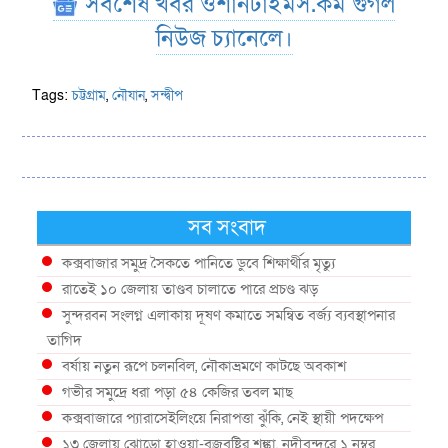
সর্বশেষ খবর ওশানটাইমস.কম গুগল
নিউজ চ্যানেলে।
Tags:
চট্টগ্রাম
,
নৌযান
,
সন্দ্বীপ
সব সংবাদ
কক্সবাজার সমুদ্র সৈকতে পানিতে ডুবে শিক্ষার্থীর মৃত্যু
রাতেই ১০ জেলায় তাণ্ডব চালাতে পারে প্রচণ্ড ঝড়
সুন্দরবন সংলগ্ন এলাকায় দূষণ কমাতে সমন্বিত বর্জ্য ব্যবস্থাপনার
তাগিদ
বর্ষায় নতুন রূপে চলনবিল, নৌকাভ্রমণে কাটছে অবকাশ
গভীর সমুদ্রে ধরা পড়া ৫৪ কেজির তবল মাছ
কক্সবাজারে প্যারাসেইলিংয়ে নিরাপত্তা ঝুঁকি, নেই স্থায়ী পদক্ষেপ
১৩ জেলায় ঝোড়ো হাওয়া-বজ্রবৃষ্টির শঙ্কা, নদীবন্দরে ১ নম্বর