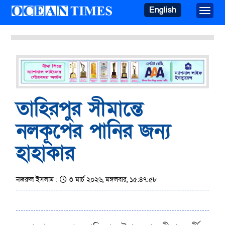
English
Toggle
তাহিরপুর সীমান্তে
নলকূপের পানির জন্য
হাহাকার
নজরুল ইসলাম :
৩ মার্চ ২০২৬, মঙ্গলবার, ১৫:৪৭:৫৮