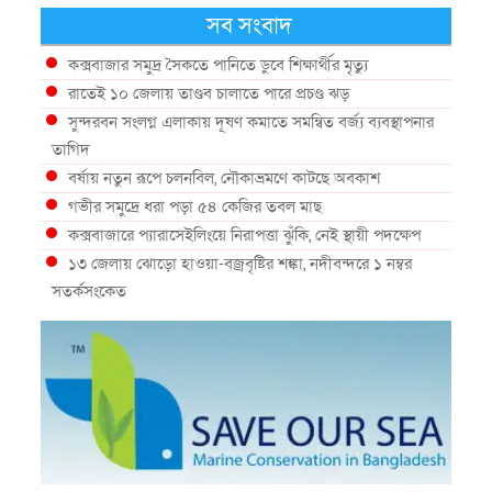
সব সংবাদ
কক্সবাজার সমুদ্র সৈকতে পানিতে ডুবে শিক্ষার্থীর মৃত্যু
রাতেই ১০ জেলায় তাণ্ডব চালাতে পারে প্রচণ্ড ঝড়
সুন্দরবন সংলগ্ন এলাকায় দূষণ কমাতে সমন্বিত বর্জ্য ব্যবস্থাপনার
তাগিদ
বর্ষায় নতুন রূপে চলনবিল, নৌকাভ্রমণে কাটছে অবকাশ
গভীর সমুদ্রে ধরা পড়া ৫৪ কেজির তবল মাছ
কক্সবাজারে প্যারাসেইলিংয়ে নিরাপত্তা ঝুঁকি, নেই স্থায়ী পদক্ষেপ
১৩ জেলায় ঝোড়ো হাওয়া-বজ্রবৃষ্টির শঙ্কা, নদীবন্দরে ১ নম্বর
সতর্কসংকেত
দেশের ৫ জেলায় বন্যার শঙ্কা
দেশের বিভিন্ন অঞ্চলে বজ্রবৃষ্টির আভাস, ঢাকার আকাশও মেঘলা
আগস্টে টানা বৃষ্টি ও বন্যার আভাস, সাগরে একাধিক লঘুচাপের
শঙ্কা