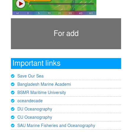
For add
Important links
Save Our Sea
Bangladesh Marine Academi
BSMR Maritime University
oceandecade
DU Oceanography
CU Oceanography
SAU Marine Fisheries and Oceanography