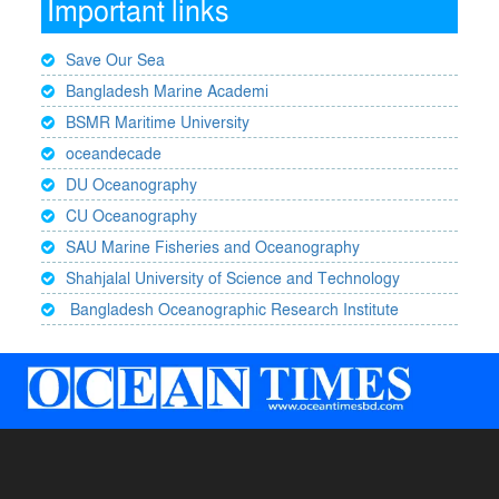
Important links
Save Our Sea
Bangladesh Marine Academi
BSMR Maritime University
oceandecade
DU Oceanography
CU Oceanography
SAU Marine Fisheries and Oceanography
Shahjalal University of Science and Technology
Bangladesh Oceanographic Research Institute