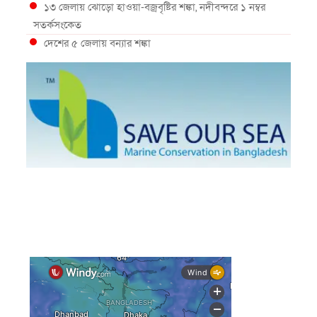
১৩ জেলায় ঝোড়ো হাওয়া-বজ্রবৃষ্টির শঙ্কা, নদীবন্দরে ১ নম্বর
সতর্কসংকেত
দেশের ৫ জেলায় বন্যার শঙ্কা
দেশের বিভিন্ন অঞ্চলে বজ্রবৃষ্টির আভাস, ঢাকার আকাশও মেঘলা
আগস্টে টানা বৃষ্টি ও বন্যার আভাস, সাগরে একাধিক লঘুচাপের
শঙ্কা
স্বস্তি ও শঙ্কার পূর্বাভাস দিল আবহাওয়া