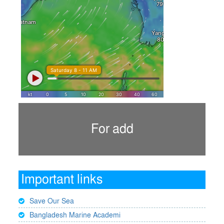
For add
Important links
Save Our Sea
Bangladesh Marine Academi