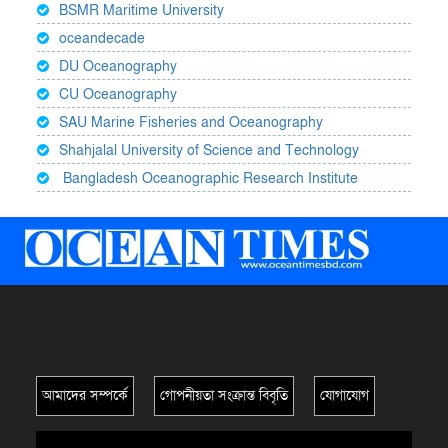
BSMR Maritime University
oceandecade
DU Oceanography
CU Oceanography
SAU Marine Fisheries and Oceanography
Shahjalal University of Science and Technology
Bangladesh Oceanographic Research Institute
আমাদের সম্পর্কে
গোপনীয়তা সংক্রান্ত বিবৃতি
যোগাযোগ