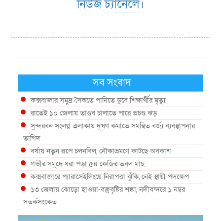
নিউজ চ্যানেলে।
সব সংবাদ
কক্সবাজার সমুদ্র সৈকতে পানিতে ডুবে শিক্ষার্থীর মৃত্যু
রাতেই ১০ জেলায় তাণ্ডব চালাতে পারে প্রচণ্ড ঝড়
সুন্দরবন সংলগ্ন এলাকায় দূষণ কমাতে সমন্বিত বর্জ্য ব্যবস্থাপনার
তাগিদ
বর্ষায় নতুন রূপে চলনবিল, নৌকাভ্রমণে কাটছে অবকাশ
গভীর সমুদ্রে ধরা পড়া ৫৪ কেজির তবল মাছ
কক্সবাজারে প্যারাসেইলিংয়ে নিরাপত্তা ঝুঁকি, নেই স্থায়ী পদক্ষেপ
১৩ জেলায় ঝোড়ো হাওয়া-বজ্রবৃষ্টির শঙ্কা, নদীবন্দরে ১ নম্বর
সতর্কসংকেত
দেশের ৫ জেলায় বন্যার শঙ্কা