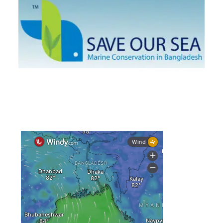
দেশের বিভিন্ন অঞ্চলে বজ্রবৃষ্টির আভাস, ঢাকার আকাশও মেঘলা
আগস্টে টানা বৃষ্টি ও বন্যার আভাস, সাগরে একাধিক লঘুচাপের
শঙ্কা