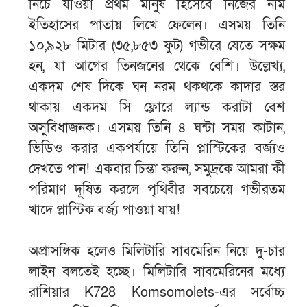
নিচে যাওয়া প্রথম মানুষ হিসেবে নিজের নাম
ইতিহাসের পাতায় লিখে ফেলেন। এসময় তিনি
১০,৯২৮ মিটার (৩৫,৮৫৩ ফুট) গভীরে যেতে সক্ষম
হন, যা আগের তিনজনের থেকে বেশি। উল্লেখ্য,
একদম শেষ দিকে ঘন নরম থকথকে কাদার স্তর
থাকায় একদম সি ফ্লোরে ল্যান্ড করাটা বেশ
অসুবিধাজনক। এসময় তিনি ৪ ঘন্টা সময় কাটান,
ভিডিও করার একপর্যায়ে তিনি প্লাস্টিকের বর্জ্যও
দেখতে পান! একবার চিন্তা করুন, সমুদ্রকে আমরা কী
পরিমাণ দূষিত করলে পৃথিবীর সবচেয়ে গভীরতম
খাদে প্লাস্টিক বর্জ্য পাওয়া যায়!
অপ্রাসঙ্গিক হলেও মিলিটারি সাবমেরিন নিয়ে দু-চার
লাইন বলতেই হচ্ছে। মিলিটারি সাবমেরিনের মধ্যে
রাশিয়ার K728 Komsomolets-এর সর্বোচ্চ