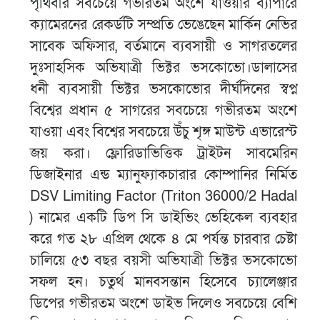
পৃথিবীর সবচেয়ে গভীরতম অংশে যাওয়ার ব্যাপারে
ক্যামেরনের রেকর্ডটি সম্প্রতি ভেঙেছেন মার্কিন নেভির
সাবেক অফিসার, বর্তমানে ব্যবসায়ী ও সাগরতলের
দুঃসাহসিক অভিযাত্রী ভিক্টর ভসকোভো।ডালাসের
ধনী ব্যবসায়ী ভিক্টর ভসকোভোর দীর্ঘদিনের স্বপ্ন
বিশ্বের প্রধান ৫ সাগরের সবচেয়ে গভীরতম অংশে
যাওয়া এবং বিশ্বের সবচেয়ে উঁচু শৃঙ্গ মাউন্ট এভারেস্ট
জয় করা। ফ্লোরিডাভিত্তিক ট্রাইটন সাবমেরিন
ডিজাইনার এন্ড ম্যানুফ্যাকচারার কোম্পানির নির্মিত
DSV Limiting Factor (Triton 36000/2 Hadal
) নামের একটি ডিপ সি ডাইভিং ভেহিকেল ব্যবহার
করে গত ২৮ এপ্রিল থেকে ৪ মে পর্যন্ত চারবার চেষ্টা
চালিয়ে ৫৩ বছর বয়সী অভিযাত্রী ভিক্টর ভসকোভো
সফল হন। চতুর্থ মানবসন্তান হিসেবে চ্যালেঞ্জার
ডিপের গভীরতম অংশে ডাইভ দিলেও সবচেয়ে বেশি