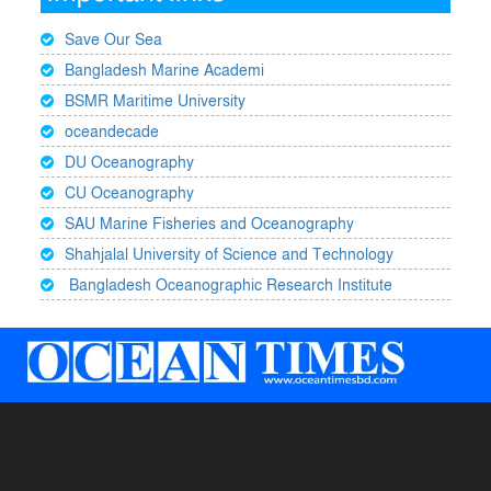
Save Our Sea
Bangladesh Marine Academi
BSMR Maritime University
oceandecade
DU Oceanography
CU Oceanography
SAU Marine Fisheries and Oceanography
Shahjalal University of Science and Technology
Bangladesh Oceanographic Research Institute