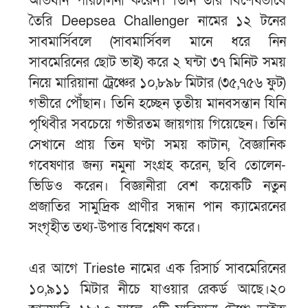
অভিযান পরিচালনা করেন। তিনি তার বিশেষভাবে
তৈরি Deepsea Challenger নামের ১২ টনের
সাবমার্সিবলে (সাবমার্সিবল মানে ধরে নিন
সাবমেরিনের ছোট ভাই) করে ২ ঘন্টা ৩৭ মিনিট সময়
নিয়ে মারিয়ানা ট্রেঞ্চের ১০,৮৯৮ মিটার (৩৫,৭৫৬ ফুট)
গভীরে পৌঁছান। তিনি হচ্ছেন তৃতীয় মানবসন্তান যিনি
পৃথিবীর সবচেয়ে গভীরতম জায়গায় গিয়েছেন। তিনি
সেখানে প্রায় তিন ঘণ্টা সময় কাটান, বৈজ্ঞানিক
গবেষণার জন্য নমুনা সংগ্রহ করেন, ছবি তোলেন-
ভিডিও করেন। বিজ্ঞানীরা বেশ কয়েকটি নতুন
প্রজাতির সামুদ্রিক প্রাণীর সন্ধান পান ক্যামেরনের
সংগৃহীত তথ্য-উপাত্ত বিশ্লেষণ করে।
এর আগে Trieste নামের এক রিসার্চ সাবমেরিনের
১০,৯১১ মিটার নীচে যাওয়ার রেকর্ড আছে।২০