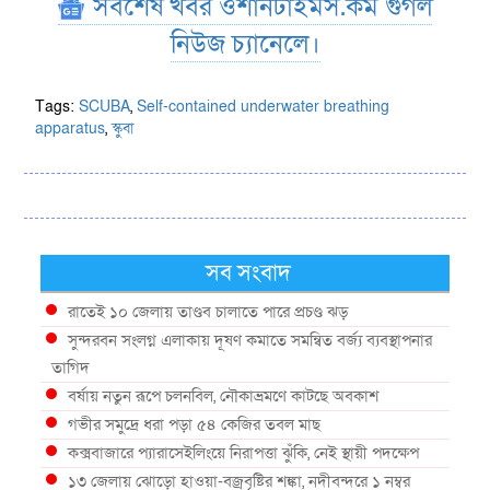
সর্বশেষ খবর ওশানটাইমস.কম গুগল
নিউজ চ্যানেলে।
Tags:
SCUBA
,
Self-contained underwater breathing
apparatus
,
স্কুবা
সব সংবাদ
রাতেই ১০ জেলায় তাণ্ডব চালাতে পারে প্রচণ্ড ঝড়
সুন্দরবন সংলগ্ন এলাকায় দূষণ কমাতে সমন্বিত বর্জ্য ব্যবস্থাপনার
তাগিদ
বর্ষায় নতুন রূপে চলনবিল, নৌকাভ্রমণে কাটছে অবকাশ
গভীর সমুদ্রে ধরা পড়া ৫৪ কেজির তবল মাছ
কক্সবাজারে প্যারাসেইলিংয়ে নিরাপত্তা ঝুঁকি, নেই স্থায়ী পদক্ষেপ
১৩ জেলায় ঝোড়ো হাওয়া-বজ্রবৃষ্টির শঙ্কা, নদীবন্দরে ১ নম্বর