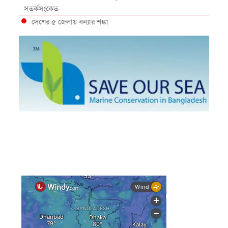
সতর্কসংকেত
দেশের ৫ জেলায় বন্যার শঙ্কা
দেশের বিভিন্ন অঞ্চলে বজ্রবৃষ্টির আভাস, ঢাকার আকাশও মেঘলা
আগস্টে টানা বৃষ্টি ও বন্যার আভাস, সাগরে একাধিক লঘুচাপের
শঙ্কা
স্বস্তি ও শঙ্কার পূর্বাভাস দিল আবহাওয়া