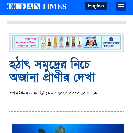
English
Toggle
হঠাৎ সমুদ্রের নিচে
অজানা প্রাণীর দেখা
ওশানটাইমস ডেস্ক :
১৯ মার্চ ২০২৩, রবিবার, ১২:৩৪:১৮