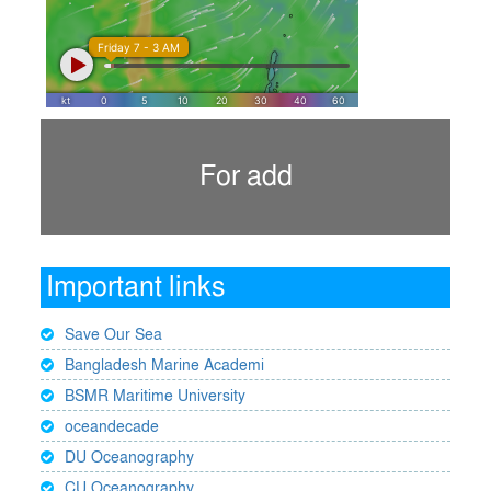
For add
Important links
Save Our Sea
Bangladesh Marine Academi
BSMR Maritime University
oceandecade
DU Oceanography
CU Oceanography