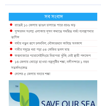
সব সংবাদ
রাতেই ১০ জেলায় তাণ্ডব চালাতে পারে প্রচণ্ড ঝড়
সুন্দরবন সংলগ্ন এলাকায় দূষণ কমাতে সমন্বিত বর্জ্য ব্যবস্থাপনার
তাগিদ
বর্ষায় নতুন রূপে চলনবিল, নৌকাভ্রমণে কাটছে অবকাশ
গভীর সমুদ্রে ধরা পড়া ৫৪ কেজির তবল মাছ
কক্সবাজারে প্যারাসেইলিংয়ে নিরাপত্তা ঝুঁকি, নেই স্থায়ী পদক্ষেপ
১৩ জেলায় ঝোড়ো হাওয়া-বজ্রবৃষ্টির শঙ্কা, নদীবন্দরে ১ নম্বর
সতর্কসংকেত
দেশের ৫ জেলায় বন্যার শঙ্কা
দেশের বিভিন্ন অঞ্চলে বজ্রবৃষ্টির আভাস, ঢাকার আকাশও মেঘলা
আগস্টে টানা বৃষ্টি ও বন্যার আভাস, সাগরে একাধিক লঘুচাপের
শঙ্কা
স্বস্তি ও শঙ্কার পূর্বাভাস দিল আবহাওয়া