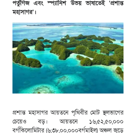
পর্তুগিজ এবং স্প্যানিশ উভয় ভাষাতেই ‘প্রশান্ত
মহাসাগর’।
প্রশান্ত মহাসাগর আয়তনে পৃথিবীর মোট স্থলভাগের
চেয়েও বড়। আয়তনে ১৬,৫২,৫০,০০০
বর্গকিলোমিটার (৬,৩৮,০০,০০০বর্গমাইল) অঞ্চল জুড়ে