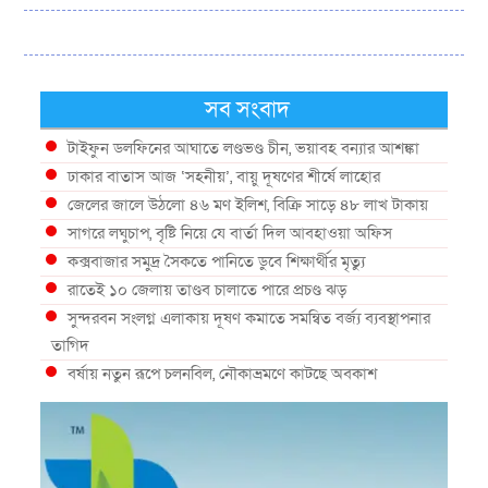
সব সংবাদ
টাইফুন ডলফিনের আঘাতে লণ্ডভণ্ড চীন, ভয়াবহ বন্যার আশঙ্কা
ঢাকার বাতাস আজ ‘সহনীয়’, বায়ু দূষণের শীর্ষে লাহোর
জেলের জালে উঠলো ৪৬ মণ ইলিশ, বিক্রি সাড়ে ৪৮ লাখ টাকায়
সাগরে লঘুচাপ, বৃষ্টি নিয়ে যে বার্তা দিল আবহাওয়া অফিস
কক্সবাজার সমুদ্র সৈকতে পানিতে ডুবে শিক্ষার্থীর মৃত্যু
রাতেই ১০ জেলায় তাণ্ডব চালাতে পারে প্রচণ্ড ঝড়
সুন্দরবন সংলগ্ন এলাকায় দূষণ কমাতে সমন্বিত বর্জ্য ব্যবস্থাপনার
তাগিদ
বর্ষায় নতুন রূপে চলনবিল, নৌকাভ্রমণে কাটছে অবকাশ
গভীর সমুদ্রে ধরা পড়া ৫৪ কেজির তবল মাছ
কক্সবাজারে প্যারাসেইলিংয়ে নিরাপত্তা ঝুঁকি, নেই স্থায়ী পদক্ষেপ