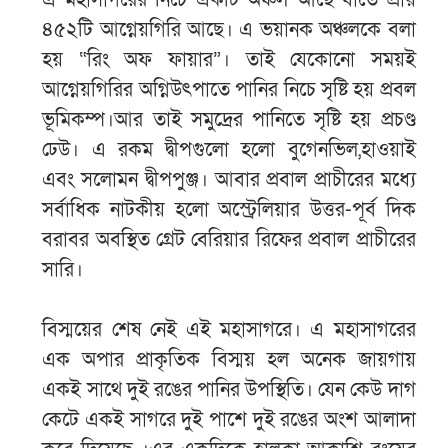
এ মহাসাগরের নিচে একটি অঞ্চল আছে যাতে প্রায়
৪৫২টি আগ্নেয়গিরি আছে। এ ভয়ানক অঞ্চলকে বলা
হয় “রিং অফ ফায়ার”। তাই যেকোনো সময়ই
আগ্নেয়গিরির অগ্নিউৎপাতে পানির নিচে সৃষ্টি হয় প্রবল
ভূমিকম্প।আর তাই সমুদ্রের পানিতে সৃষ্টি হয় প্রচণ্ড
ঢেউ। এ রকম দ্বীপগুলো হলো বুগেনভিল,হাওয়াই
এবং সলোমন দ্বীপপুঞ্জ। আবার প্রবাল প্রাচীরের মধ্যে
সর্বাধিক নাটকীয় হলো অস্ট্রেলিয়ার উত্তর-পূর্ব দিক
বরাবর অবস্থিত গ্রেট বেরিয়ার রিফের প্রবাল প্রাচীরের
সারি।
বিস্ময়ের শেষ নেই এই মহাসাগরে। এ মহাসাগরের
এক অপার প্রাকৃতিক বিস্ময় হল অনেক জায়গায়
একই সাথে দুই রঙের পানির উপস্থিতি। যেন কেউ দাগ
কেটে একই সাগরে দুই পাশে দুই রঙের অংশ আলাদা