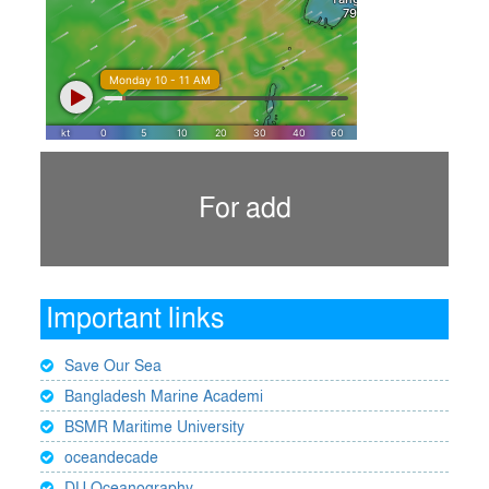
For add
Important links
Save Our Sea
Bangladesh Marine Academi
BSMR Maritime University
oceandecade
DU Oceanography