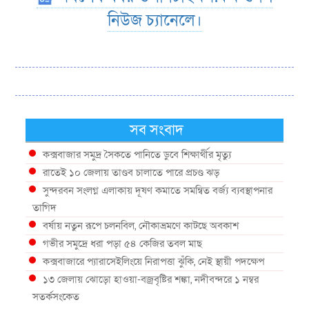
নিউজ চ্যানেলে।
সব সংবাদ
কক্সবাজার সমুদ্র সৈকতে পানিতে ডুবে শিক্ষার্থীর মৃত্যু
রাতেই ১০ জেলায় তাণ্ডব চালাতে পারে প্রচণ্ড ঝড়
সুন্দরবন সংলগ্ন এলাকায় দূষণ কমাতে সমন্বিত বর্জ্য ব্যবস্থাপনার
তাগিদ
বর্ষায় নতুন রূপে চলনবিল, নৌকাভ্রমণে কাটছে অবকাশ
গভীর সমুদ্রে ধরা পড়া ৫৪ কেজির তবল মাছ
কক্সবাজারে প্যারাসেইলিংয়ে নিরাপত্তা ঝুঁকি, নেই স্থায়ী পদক্ষেপ
১৩ জেলায় ঝোড়ো হাওয়া-বজ্রবৃষ্টির শঙ্কা, নদীবন্দরে ১ নম্বর
সতর্কসংকেত