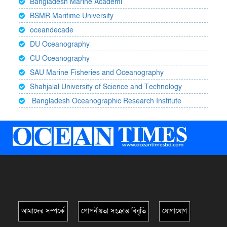
Bangladesh Marine Academi
BSMR Maritime University
oceandecade
DU Oceanography
CU Oceanography
SAU Marine Fisheries and Oceanography
Shahjalal University of Science and Technology
Bangladesh Oceanographic Research Institute
আমাদের সম্পর্কে
গোপনীয়তা সংক্রান্ত বিবৃতি
যোগাযোগ