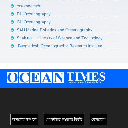
oceandecade
DU Oceanography
CU Oceanography
SAU Marine Fisheries and Oceanography
Shahjalal University of Science and Technology
Bangladesh Oceanographic Research Institute
আমাদের সম্পর্কে
গোপনীয়তা সংক্রান্ত বিবৃতি
যোগাযোগ