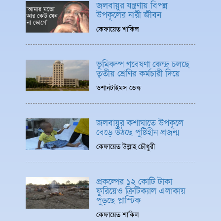
জলবায়ুর যন্ত্রণায় বিপন্ন
উপকূলের নারী জীবন
কেফায়েত শাকিল
ভূমিকম্প গবেষণা কেন্দ্র চলছে
তৃতীয় শ্রেণির কর্মচারী দিয়ে
ওশানটাইমস ডেস্ক
জলবায়ুর কশাঘাতে উপকূলে
বেড়ে উঠছে পুষ্টিহীন প্রজন্ম
কেফায়েত উল্লাহ চৌধুরী
প্রকল্পের ১২ কোটি টাকা
ফুরিয়েও ক্রিটিক্যাল এলাকায়
পুড়ছে প্লাস্টিক
কেফায়েত শাকিল