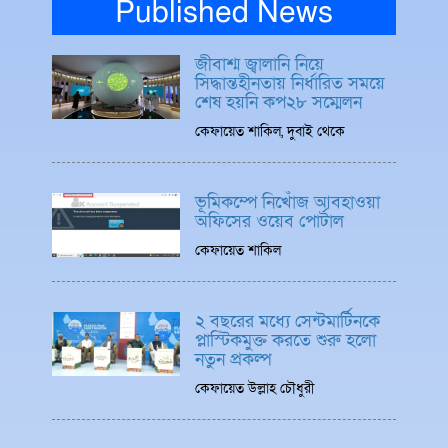
Published News
জীবাশ্ম জ্বালানি নিয়ে
সিদ্ধান্তহীনতায় নির্ধারিত সময়ে
শেষ হয়নি কপ২৮ সম্মেলন
কেফায়েত শাকিল, দুবাই থেকে
ভূমিকম্পে নিখোঁজ আবহাওয়া
অফিসের ওয়েব পোর্টাল
কেফায়েত শাকিল
২ বছরের মধ্যে সেন্টমার্টিনকে
প্লাস্টিকমুক্ত করতে শুরু হলো
নতুন প্রকল্প
কেফায়েত উল্লাহ চৌধুরী