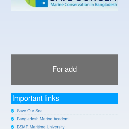
For add
Important links
Save Our Sea
Bangladesh Marine Academi
BSMR Maritime University