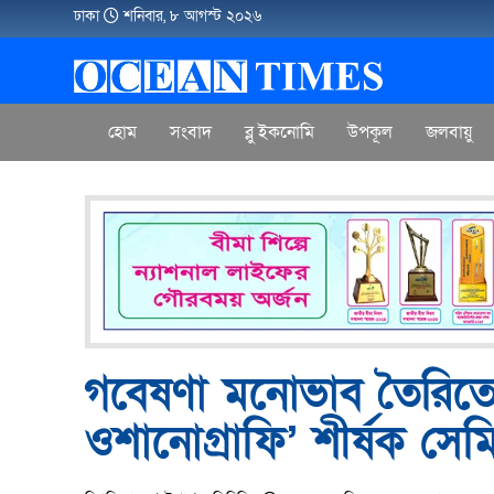
ঢাকা
শনিবার, ৮ আগস্ট ২০২৬
হোম
সংবাদ
ব্লু ইকনোমি
উপকূল
জলবায়ু
গবেষণা মনোভাব তৈরিতে চট্
ওশানোগ্রাফি’ শীর্ষক সেম