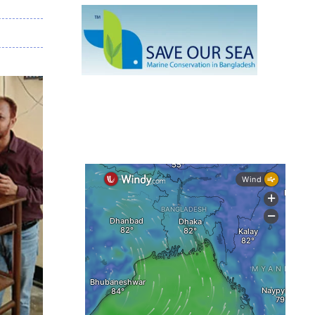
মাছ
কক্সবাজারে প্যারাসেইলিংয়ে নিরাপত্তা ঝুঁকি,
নেই স্থায়ী পদক্ষেপ
১৩ জেলায় ঝোড়ো হাওয়া-বজ্রবৃষ্টির শঙ্কা,
নদীবন্দরে ১ নম্বর সতর্কসংকেত
দেশের ৫ জেলায় বন্যার শঙ্কা
দেশের বিভিন্ন অঞ্চলে বজ্রবৃষ্টির আভাস,
ঢাকার আকাশও মেঘলা
আগস্টে টানা বৃষ্টি ও বন্যার আভাস, সাগরে
একাধিক লঘুচাপের শঙ্কা