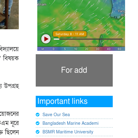
িদ্যালয়ে
ফি’ বিষয়ক
For add
য উপগ্রহ
Important links
আয়োজনের
Save Our Sea
েএম নূরে
Bangladesh Marine Academi
্ত ছিলেন
BSMR Maritime University