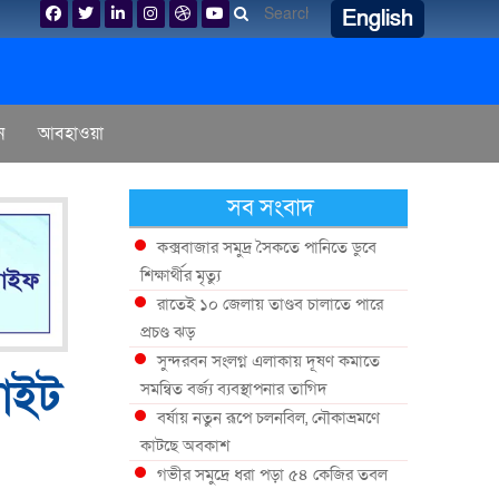
English
ন
আবহাওয়া
সব সংবাদ
কক্সবাজার সমুদ্র সৈকতে পানিতে ডুবে
শিক্ষার্থীর মৃত্যু
রাতেই ১০ জেলায় তাণ্ডব চালাতে পারে
প্রচণ্ড ঝড়
সুন্দরবন সংলগ্ন এলাকায় দূষণ কমাতে
লাইট
সমন্বিত বর্জ্য ব্যবস্থাপনার তাগিদ
বর্ষায় নতুন রূপে চলনবিল, নৌকাভ্রমণে
কাটছে অবকাশ
গভীর সমুদ্রে ধরা পড়া ৫৪ কেজির তবল