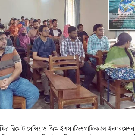
গ্রাফির রিমোট সেন্সিং ও জিআইএস (জিওগ্রাফিক্যাল ইনফরমেশন 