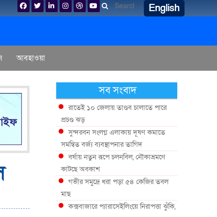
English
ন
আবহাওয়া
সব সংবাদ
রাতেই ১০ জেলায় তাণ্ডব চালাতে পারে
প্রচণ্ড ঝড়
সুন্দরবন সংলগ্ন এলাকায় দূষণ কমাতে
সমন্বিত বর্জ্য ব্যবস্থাপনার তাগিদ
বর্ষায় নতুন রূপে চলনবিল, নৌকাভ্রমণে
স
কাটছে অবকাশ
গভীর সমুদ্রে ধরা পড়া ৫৪ কেজির তবল
মাছ
কক্সবাজারে প্যারাসেইলিংয়ে নিরাপত্তা ঝুঁকি,