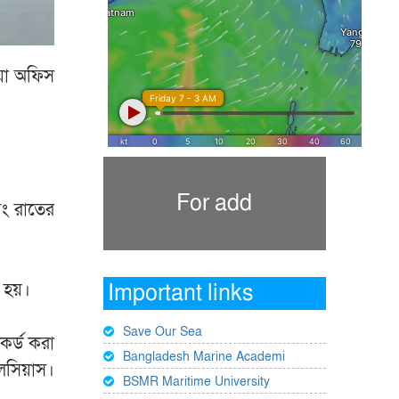
ওয়া অফিস
For add
বং রাতের
 হয়।
Important links
Save Our Sea
কর্ড করা
Bangladesh Marine Academi
েলসিয়াস।
BSMR Maritime University