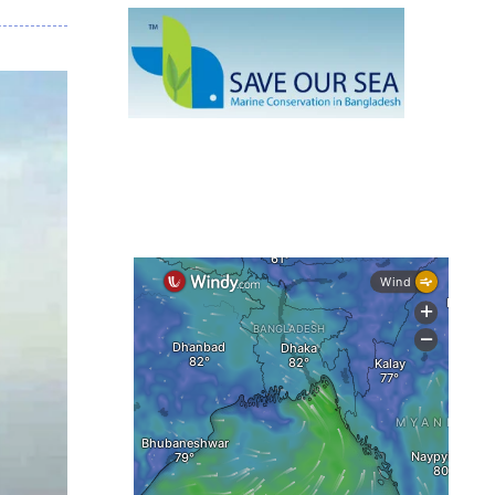
নেই স্থায়ী পদক্ষেপ
১৩ জেলায় ঝোড়ো হাওয়া-বজ্রবৃষ্টির শঙ্কা,
নদীবন্দরে ১ নম্বর সতর্কসংকেত
দেশের ৫ জেলায় বন্যার শঙ্কা
দেশের বিভিন্ন অঞ্চলে বজ্রবৃষ্টির আভাস,
ঢাকার আকাশও মেঘলা
আগস্টে টানা বৃষ্টি ও বন্যার আভাস, সাগরে
একাধিক লঘুচাপের শঙ্কা
স্বস্তি ও শঙ্কার পূর্বাভাস দিল আবহাওয়া