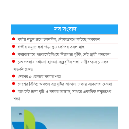
সব সংবাদ
বর্ষায় নতুন রূপে চলনবিল, নৌকাভ্রমণে কাটছে অবকাশ
গভীর সমুদ্রে ধরা পড়া ৫৪ কেজির তবল মাছ
কক্সবাজারে প্যারাসেইলিংয়ে নিরাপত্তা ঝুঁকি, নেই স্থায়ী পদক্ষেপ
১৩ জেলায় ঝোড়ো হাওয়া-বজ্রবৃষ্টির শঙ্কা, নদীবন্দরে ১ নম্বর
সতর্কসংকেত
দেশের ৫ জেলায় বন্যার শঙ্কা
দেশের বিভিন্ন অঞ্চলে বজ্রবৃষ্টির আভাস, ঢাকার আকাশও মেঘলা
আগস্টে টানা বৃষ্টি ও বন্যার আভাস, সাগরে একাধিক লঘুচাপের
শঙ্কা
স্বস্তি ও শঙ্কার পূর্বাভাস দিল আবহাওয়া
সৌদির নেতৃত্বে নতুন সামুদ্রিক প্রতিরক্ষা জোটে বাংলাদেশ
ইউরোপে দাবানল: আকাশে উড়ছে আগুন নেভানোর বিমান