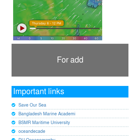
For add
Important links
Save Our Sea
Bangladesh Marine Academi
BSMR Maritime University
oceandecade