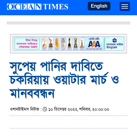
English
Toggle
সুপেয় পানির দাবিতে
চকরিয়ায় ওয়াটার মার্চ ও
মানববন্ধন
ওশানটাইমস নিউজ :
১০ ডিসেম্বর ২০২২, শনিবার, ২০:০০:০০