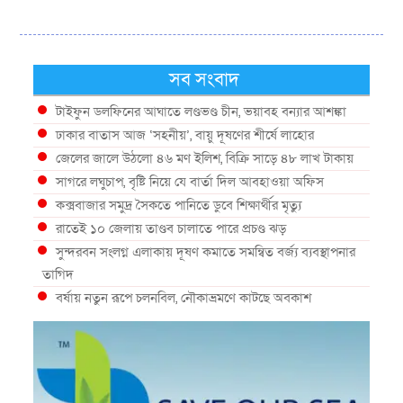
সব সংবাদ
টাইফুন ডলফিনের আঘাতে লণ্ডভণ্ড চীন, ভয়াবহ বন্যার আশঙ্কা
ঢাকার বাতাস আজ ‘সহনীয়’, বায়ু দূষণের শীর্ষে লাহোর
জেলের জালে উঠলো ৪৬ মণ ইলিশ, বিক্রি সাড়ে ৪৮ লাখ টাকায়
সাগরে লঘুচাপ, বৃষ্টি নিয়ে যে বার্তা দিল আবহাওয়া অফিস
কক্সবাজার সমুদ্র সৈকতে পানিতে ডুবে শিক্ষার্থীর মৃত্যু
রাতেই ১০ জেলায় তাণ্ডব চালাতে পারে প্রচণ্ড ঝড়
সুন্দরবন সংলগ্ন এলাকায় দূষণ কমাতে সমন্বিত বর্জ্য ব্যবস্থাপনার
তাগিদ
বর্ষায় নতুন রূপে চলনবিল, নৌকাভ্রমণে কাটছে অবকাশ
গভীর সমুদ্রে ধরা পড়া ৫৪ কেজির তবল মাছ
কক্সবাজারে প্যারাসেইলিংয়ে নিরাপত্তা ঝুঁকি, নেই স্থায়ী পদক্ষেপ