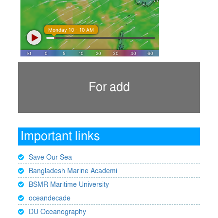
For add
Important links
Save Our Sea
Bangladesh Marine Academi
BSMR Maritime University
oceandecade
DU Oceanography