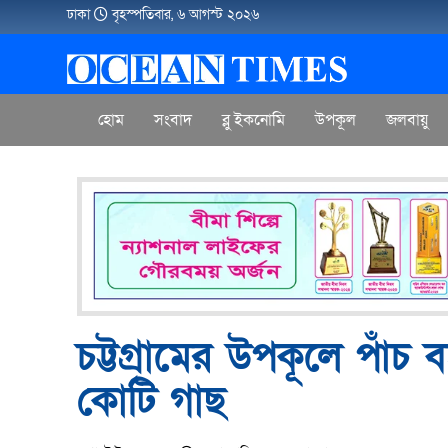
ঢাকা
বৃহস্পতিবার, ৬ আগস্ট ২০২৬
হোম
সংবাদ
ব্লু ইকনোমি
উপকূল
জলবায়ু
চট্টগ্রামের উপকূলে পাঁ
কোটি গাছ