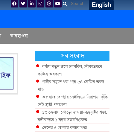
English
ন
আবহাওয়া
সব সংবাদ
বর্ষায় নতুন রূপে চলনবিল, নৌকাভ্রমণে
কাটছে অবকাশ
গভীর সমুদ্রে ধরা পড়া ৫৪ কেজির তবল
মাছ
কক্সবাজারে প্যারাসেইলিংয়ে নিরাপত্তা ঝুঁকি,
নেই স্থায়ী পদক্ষেপ
১৩ জেলায় ঝোড়ো হাওয়া-বজ্রবৃষ্টির শঙ্কা,
নদীবন্দরে ১ নম্বর সতর্কসংকেত
দেশের ৫ জেলায় বন্যার শঙ্কা