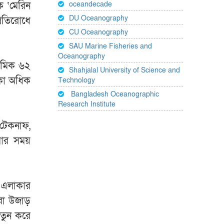
ে ‘মেরিন
oceandecade
DU Oceanography
্রতিরোধে
CU Oceanography
SAU Marine Fisheries and
Oceanography
দশমিক ৬২
Shahjalal University of Science and
কা অধিক
Technology
Bangladesh Oceanographic
Research Institute
 টেকনাফ,
িমার সময়
য় এলাকার
যরা উজাড়
নতুন করে