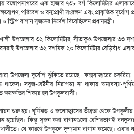
র্দেশনায় বঙ্গোপসাগরের এক হাজার ৭৩৮ বর্গ কিলোমিটার এলাকাক
ষরোপণ, পরিবেশ ও বন্যপ্রাণী সংরক্ষণ এবং প্রাকৃতিক দুর্যোগ প
ও স্ট্রিপ বাগান সৃজনের নির্দেশ দিয়েছিলেন প্রধানমন্ত্রী।
ায় বাঁশখালী উপজেলার ৩২ কিলোমিটার, সীতাকুণ্ড উপজেলার ৩৩ 
 মীরসরাই উপজেলার ৩২ দশমিক ২০ কিলোমিটার বেড়িবাঁধ এলা
া উপজেলা দুর্যোগ ঝুঁকিতে রয়েছে। কক্সবাজারের চকরিয়া,
 থাকেন। সবুজ-বেষ্টনীর নিরাপত্তা না থাকায় অমাবস্যা-পূর্ণ
 ক্ষয়ক্ষতির শিকার হন উপকূলবাসী।
 শুরু হয়। ঘূর্ণিঝড় ও জলোচ্ছ্বাসের তীব্রতা থেকে উপকূলী
য়ন হয়েছিল। কিন্তু সৃজন করা বাগানগুলো বেশিরভাগই বনদুস্
শখালীতে। যে কারণে উপকূলে দৃশ্যমান বাগান কমেছে। এবার 