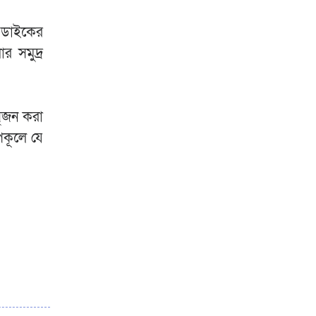
র ডাইকের
র সমুদ্র
সৃজন করা
পকূলে যে