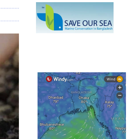
দেশের বিভিন্ন অঞ্চলে বজ্রবৃষ্টির আভাস,
ঢাকার আকাশও মেঘলা
আগস্টে টানা বৃষ্টি ও বন্যার আভাস, সাগরে
একাধিক লঘুচাপের শঙ্কা
স্বস্তি ও শঙ্কার পূর্বাভাস দিল আবহাওয়া
সৌদির নেতৃত্বে নতুন সামুদ্রিক প্রতিরক্ষা
জোটে বাংলাদেশ
ইউরোপে দাবানল: আকাশে উড়ছে আগুন
নেভানোর বিমান