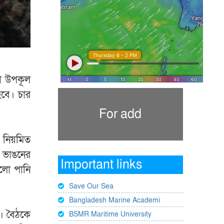
রো উপকূল
বে। চার
For add
ে নিয়মিত
র ভাঙনের
Important links
ুলো পানি
Save Our Sea
Bangladesh Marine Academi
ন। বৈঠকে
BSMR Maritime University