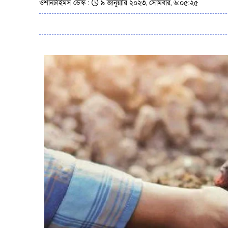
ওশানটাইমস ডেস্ক :
৯ জানুয়ারি ২০২৩, সোমবার, ৬:০৫:২৫