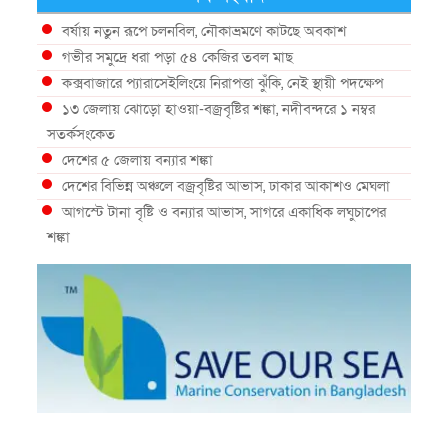
বর্ষায় নতুন রূপে চলনবিল, নৌকাভ্রমণে কাটছে অবকাশ
গভীর সমুদ্রে ধরা পড়া ৫৪ কেজির তবল মাছ
কক্সবাজারে প্যারাসেইলিংয়ে নিরাপত্তা ঝুঁকি, নেই স্থায়ী পদক্ষেপ
১৩ জেলায় ঝোড়ো হাওয়া-বজ্রবৃষ্টির শঙ্কা, নদীবন্দরে ১ নম্বর
সতর্কসংকেত
দেশের ৫ জেলায় বন্যার শঙ্কা
দেশের বিভিন্ন অঞ্চলে বজ্রবৃষ্টির আভাস, ঢাকার আকাশও মেঘলা
আগস্টে টানা বৃষ্টি ও বন্যার আভাস, সাগরে একাধিক লঘুচাপের
শঙ্কা
স্বস্তি ও শঙ্কার পূর্বাভাস দিল আবহাওয়া
সৌদির নেতৃত্বে নতুন সামুদ্রিক প্রতিরক্ষা জোটে বাংলাদেশ
ইউরোপে দাবানল: আকাশে উড়ছে আগুন নেভানোর বিমান