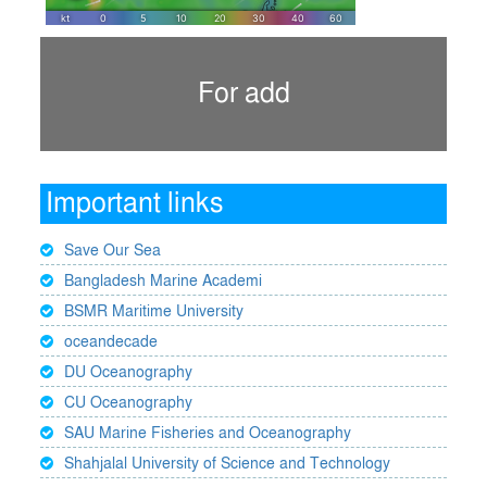
For add
Important links
Save Our Sea
Bangladesh Marine Academi
BSMR Maritime University
oceandecade
DU Oceanography
CU Oceanography
SAU Marine Fisheries and Oceanography
Shahjalal University of Science and Technology