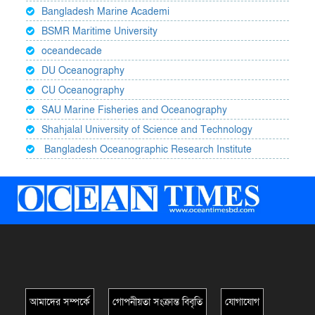
Bangladesh Marine Academi
BSMR Maritime University
oceandecade
DU Oceanography
CU Oceanography
SAU Marine Fisheries and Oceanography
Shahjalal University of Science and Technology
Bangladesh Oceanographic Research Institute
আমাদের সম্পর্কে
গোপনীয়তা সংক্রান্ত বিবৃতি
যোগাযোগ