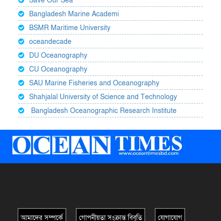
Save Our Sea
Bangladesh Marine Academi
BSMR Maritime University
oceandecade
DU Oceanography
CU Oceanography
SAU Marine Fisheries and Oceanography
Shahjalal University of Science and Technology
Bangladesh Oceanographic Research Institute
আমাদের সম্পর্কে
গোপনীয়তা সংক্রান্ত বিবৃতি
যোগাযোগ